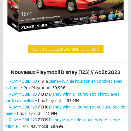
VOIR TOUS LES PLAYMOBIL FERRARI
Nouveaux Playmobil Disney (123) // Août 2023
-
PLAYMOBIL 123
71316
Disney Winnie l'ourson et porcinet avec
cabane
- Prix Playmobil :
50,99€
-
PLAYMOBIL 123
71317
Disney Winnie l'ourson et Tigrou avec
jardin d'abeilles
- Prix Playmobil :
37,99€
-
PLAYMOBIL 123
71318
Disney Winnie l'ourson et culbuto pot de
miel
- Prix Playmobil :
11,99€
-
PLAYMOBIL 123
71319
Disney Maison des nuages de Mickey et
Minnie
- Prix Playmobil :
50,99€