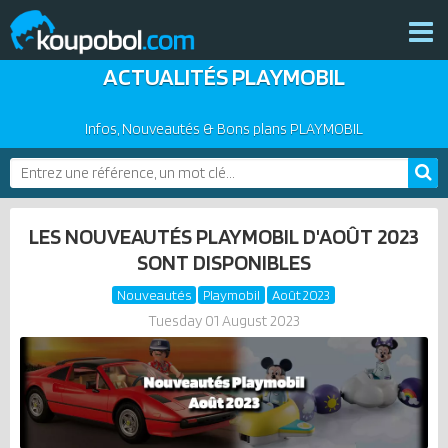
ACTUALITÉS PLAYMOBIL
THÈMES
NOUVEAUTÉS
Infos, Nouveautés & Bons plans PLAYMOBIL
PLAYMOBIL 2026
BONS PLANS
PRODUITS COMPLÉMENTAIRES
ACTUALITÉS
LES NOUVEAUTÉS PLAYMOBIL D'AOÛT 2023
ASSOCIATIONS DE FANS
SONT DISPONIBLES
EXPOSITIONS PLAYMOBIL
Nouveautés
Playmobil
Août 2023
CATALOGUES PLAYMOBIL
Tuesday 01 August 2023
LES PLAYMOBIL LES PLUS CHERS
DERNIERS PLAYMOBIL AJOUTÉS