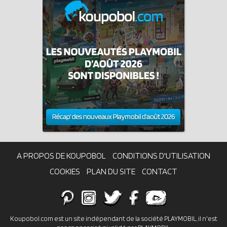
A PROPOS DE KOUPOBOL
CONDITIONS D'UTILISATION
COOKIES
PLAN DU SITE
CONTACT
Koupobol.com est un site indépendant de la société PLAYMOBIL, il n'est