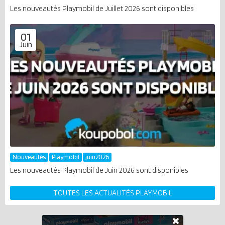
Les nouveautés Playmobil de Juillet 2026 sont disponibles
01
Juin
Nouveautés
Playmobil
juin2026
Les nouveautés Playmobil de Juin 2026 sont disponibles
TOUTES LES ACTUALITÉS PLAYMOBIL