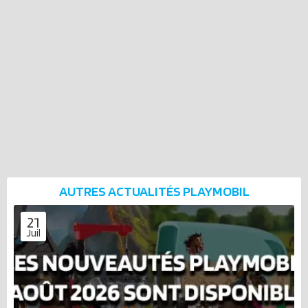
AUTRES ACTUALITÉS
PLAYMOBIL
21
Juil