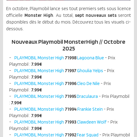
En octobre, Playmobil lance ses tout premiers sets sous licence
officielle
Monster High
. Au total,
sept nouveaux sets
seront
disponibles dès le début du mois. Découvrez tous les visuels ci-
dessous.
Nouveaux Playmobil MonsterHigh // Octobre
2025
PLAYMOBIL Monster High
71998
Lagoona Blue
- Prix
Playmobil :
7.99
€
PLAYMOBIL Monster High
71997
Ghoulia Yelps
- Prix
Playmobil :
7.99
€
PLAYMOBIL Monster High
71996
Cleo De Nile
- Prix
Playmobil :
7.99
€
PLAYMOBIL Monster High
71995
Draculaura
- Prix Playmobil
:
7.99
€
PLAYMOBIL Monster High
71994
Frankie Stein
- Prix
Playmobil :
7.99
€
PLAYMOBIL Monster High
71993
Clawdeen Wolf
- Prix
Playmobil :
7.99
€
PLAYMOBIL Monster High
71992
Fear Squad
- Prix Playmobil