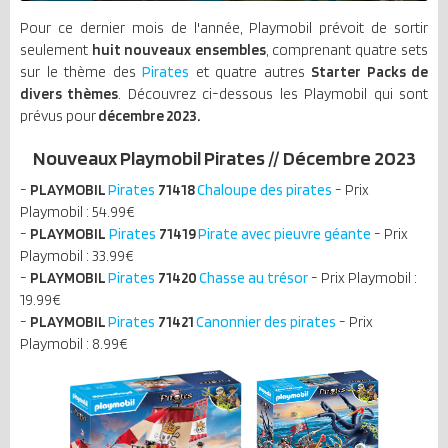
Pour ce dernier mois de l'année, Playmobil prévoit de sortir
seulement
huit nouveaux ensembles
, comprenant quatre sets
sur le thème des
Pirates
et quatre autres
Starter Packs de
divers thèmes
. Découvrez ci-dessous les Playmobil qui sont
prévus pour
décembre 2023.
Nouveaux Playmobil Pirates // Décembre 2023
-
PLAYMOBIL
Pirates
71418
Chaloupe des pirates
- Prix
Playmobil : 54.99€
-
PLAYMOBIL
Pirates
71419
Pirate avec pieuvre géante
- Prix
Playmobil : 33.99€
-
PLAYMOBIL
Pirates
71420
Chasse au trésor
- Prix Playmobil :
19.99€
-
PLAYMOBIL
Pirates
71421
Canonnier des pirates
- Prix
Playmobil : 8.99€