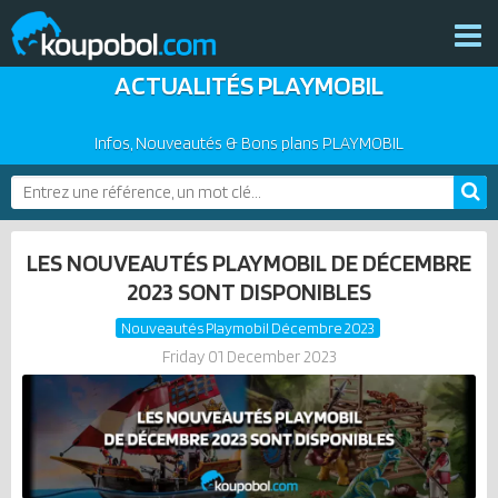
ACTUALITÉS PLAYMOBIL
THÈMES
NOUVEAUTÉS
Infos, Nouveautés & Bons plans PLAYMOBIL
PLAYMOBIL 2026
BONS PLANS
PRODUITS COMPLÉMENTAIRES
ACTUALITÉS
LES NOUVEAUTÉS PLAYMOBIL DE DÉCEMBRE
ASSOCIATIONS DE FANS
2023 SONT DISPONIBLES
EXPOSITIONS PLAYMOBIL
Nouveautés Playmobil Décembre 2023
CATALOGUES PLAYMOBIL
Friday 01 December 2023
LES PLAYMOBIL LES PLUS CHERS
DERNIERS PLAYMOBIL AJOUTÉS