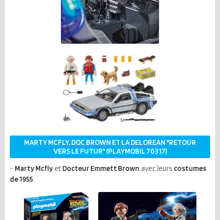
MARTY MCFLY, DOC BROWN ET LA DELOREAN "RETOUR
VERS LE FUTUR" (PLAYMOBIL 70317)
-
Marty Mcfly
et
Docteur Emmett Brown
avec leurs
costumes
de 1955