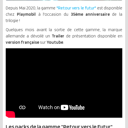
Depuis Mai 2020, la gamme
"Retour vers le futur"
est disponible
chez
Playmobil
à l'occasion du
35ème anniversaire
de la
trilogie !
Quelques mois avant la sortie de cette gamme, la marque
allemande a dévoilé un
Trailer
de présentation disponible en
version française
sur
Youtube
.
Les
packs de la gamme "Retour vers le Futur"