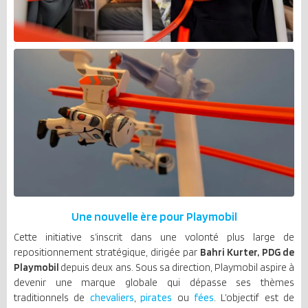
Une nouvelle ère pour Playmobil
Cette initiative s’inscrit dans une volonté plus large de
repositionnement stratégique, dirigée par
Bahri Kurter, PDG de
Playmobil
depuis deux ans. Sous sa direction, Playmobil aspire à
devenir une marque globale qui dépasse ses thèmes
traditionnels de
chevaliers
,
pirates
ou
fées
. L’objectif est de