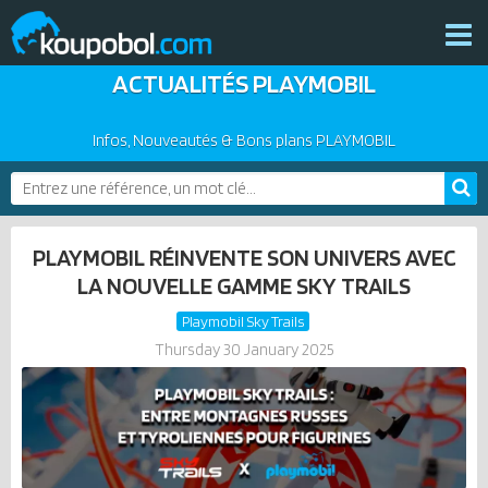
ACTUALITÉS PLAYMOBIL
THÈMES
NOUVEAUTÉS
Infos, Nouveautés & Bons plans PLAYMOBIL
PLAYMOBIL 2026
BONS PLANS
PRODUITS COMPLÉMENTAIRES
ACTUALITÉS
PLAYMOBIL RÉINVENTE SON UNIVERS AVEC
ASSOCIATIONS DE FANS
LA NOUVELLE GAMME SKY TRAILS
EXPOSITIONS PLAYMOBIL
Playmobil Sky Trails
CATALOGUES PLAYMOBIL
Thursday 30 January 2025
LES PLAYMOBIL LES PLUS CHERS
DERNIERS PLAYMOBIL AJOUTÉS