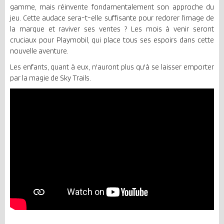
gamme, mais réinvente fondamentalement son approche du
jeu. Cette audace sera-t-elle suffisante pour redorer l’image de
la marque et raviver ses ventes ? Les mois à venir seront
cruciaux pour Playmobil, qui place tous ses espoirs dans cette
nouvelle aventure.
Les enfants, quant à eux, n'auront plus qu'à se laisser emporter
par la magie de Sky Trails.