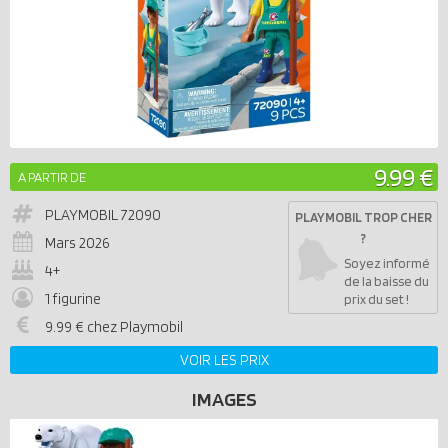
9.99 €
A PARTIR DE
PLAYMOBIL
72090
PLAYMOBIL TROP CHER
?
Mars 2026
Soyez informé
4+
de la baisse du
1 figurine
prix du set !
9.99 € chez Playmobil
VOIR LES PRIX
IMAGES