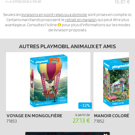
16.81 €
Vu le
07/08/2026 à 10h38
Seules les
livraisons en point relais ou à domicile
sont prises en compte ici.
Certains marchands proposent le
retrait en magasin
qui peut être plus
avantageux. Consultez l'icône
pour plus d'informations sur les modes
de livraison proposés.
AUTRES PLAYMOBIL ANIMAUX ET AMIS
-32%
VOYAGE EN MONGOLFIÈRE
à partir de
27.13 €
71853
71852