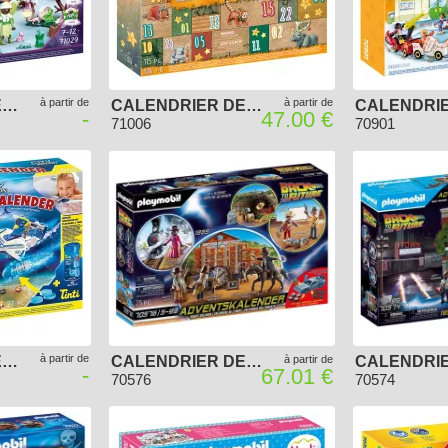
à partir de
à partir de
CALENDRIER DE L'AVENT PLAYMOBIL 2022 - ADVENTURES OF AYUMA
CALENDRIER DE L'AVENT PLAYMOBIL 2022 - TOUR DU MONDE DES ANIMAUX DIY
-
47.00 €
71006
70901
à partir de
CALENDRIER DE L'AVENT PLAYMOBIL 2021 - JEU DE BAIN POLICIERS MISSION AQUATIQUE
CALENDRIER DE L'AVENT PLAYMOBIL 2021 - BACK TO THE FUTURE PART III
à partir de
-
67.01 €
70576
70574