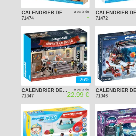
à partir de
CALENDRIER DE L'AVENT PLAYMOBIL 2024 - TOUR DU MONDE DES ANIMAUX DIY
-
71474
71472
-26%
à partir de
CALENDRIER DE L'AVENT PLAYMOBIL 2023 - POLICE
22.99 €
71347
71346