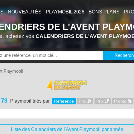
ES
NOUVEAUTÉS
PLAYMOBIL 2026
BONS PLANS
PRO
ENDRIERS DE L'AVENT PLAYM
 et achetez vos
CALENDRIERS DE L'AVENT PLAYMOB
ACTUALITÉS
ASSOCIATIONS DE FANS
Recherch
CATALOGUES PLAYMOBIL
LES P
nt Playmobil
DERN
73
Playmobil triés par
Référence
Prix
Prix
Promo
P
Liste des Calendriers de l'Avent Playmobil par année