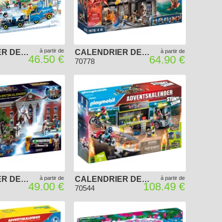
à partir de
CALENDRIER DE L'AVENT PLAYMOBIL 2022 - DUCK ON CALL
CALENDRIER DE L'AVENT PLAYMOBIL 2021 - NOVELMORE "ATELIER DE DARIO"
à partir de
46.50 €
64.90 €
70778
CALENDRIER DE L'AVENT PLAYMOBIL 2020 - BACK TO THE FUTURE
à partir de
CALENDRIER DE L'AVENT PLAYMOBIL 2020 - CASCADEURS XXL
à partir de
49.00 €
108.49 €
70544