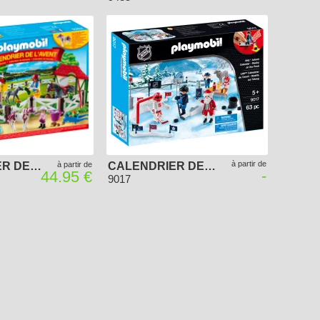
à partir de
CALENDRIER DE L'AVENT "CENTRE ÉQUESTRE"
à partir de
CALENDRIER DE L'AVENT NHL RIVALITÉ SUR L'ÉTANG
-
44.95 €
9017