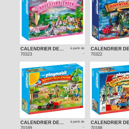
CALENDRIER DE L'AVENT PLAYMOBIL 2020 - PIQUE-NIQUE ROYAL
à partir de
-
70323
70322
à partir de
CALENDRIER DE L'AVENT "ANIMAUX DE LA FERME"
-
70189
70188