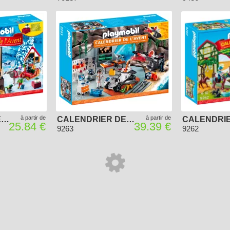
à partir de
à partir de
CALENDRIER DE L'AVENT "FABRIQUE DU PÈRE NOËL"
CALENDRIER DE L'AVENT "TOP AGENTS"
25.84 €
39.39 €
9263
9262