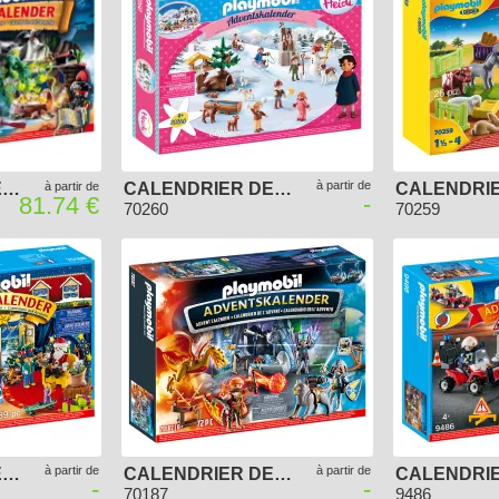
à partir de
CALENDRIER DE L'AVENT PLAYMOBIL 2020 - PIRATES
à partir de
CALENDRIER DE L'AVENT PLAYMOBIL 2020 - HEIDI EN HIVER
-
81.74 €
70260
70259
à partir de
à partir de
CALENDRIER DE L'AVENT "BOUTIQUE DE JOUETS"
CALENDRIER DE L'AVENT "DUEL DE CHEVALIERS"
-
-
70187
9486