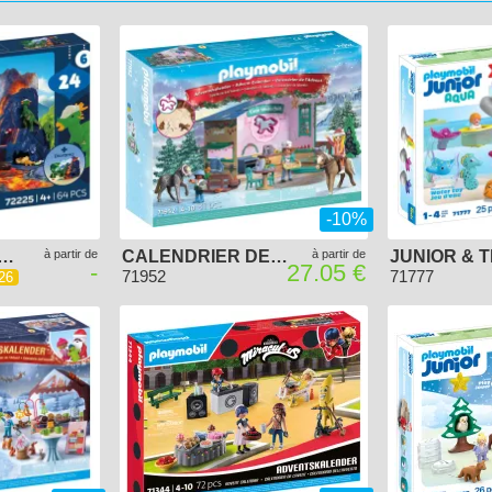
-10%
ÉDITION DINOSAURES
à partir de
CALENDRIER DE L'AVENT PLAYMOBIL 2025 - PÂTISSERIE DE NOËL
à partir de
-
27.05 €
71952
71777
26