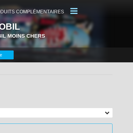
DUITS COMPLÉMENTAIRES
OBIL
IL MOINS CHERS
EXPOSITIONS PLAYMOBIL
e
LAYMOBIL LES PLUS CHERS
IERS PLAYMOBIL AJOUTÉS
rix
- de 20 €