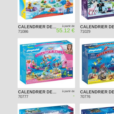
à partir de
CALENDRIER DE L'AVENT PLAYMOBIL 2022 - 1.2.3 AQUA
55.12 €
71086
71029
à partir de
CALENDRIER DE L'AVENT PLAYMOBIL 2021 - LE MONDE DES SIRÈNES
-
70777
70776