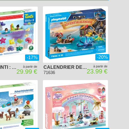
de 20 à 50 €
de 50 à 100 €
+ de 100 €
-20%
-17%
à partir de
JUNIOR & TINTI : CALENDRIER DE L'AVENT
à partir de
CALENDRIER DE L'AVENT PLAYMOBIL 2024 - PIRATES
23.99 €
29.99 €
71636