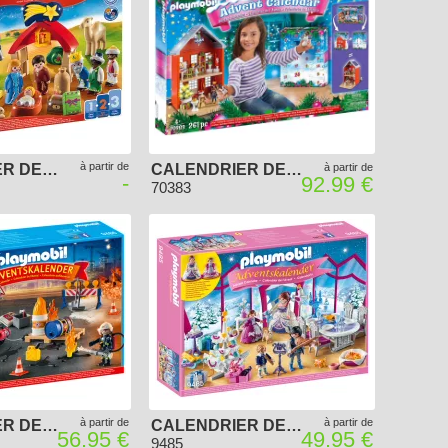
à partir de
CALENDRIER DE L'AVENT PLAYMOBIL 2020 - CRÈCHE DE NOËL
CALENDRIER DE L'AVENT PÈRE NOËL DANS LA VILLE
à partir de
-
92.99 €
70383
à partir de
à partir de
CALENDRIER DE L'AVENT "POMPIERS ET INCENDIE DE CHANTIER"
CALENDRIER DE L'AVENT "BAL DE NOËL AU SALON DE CRISTAL"
56.95 €
49.95 €
9485