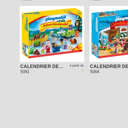
à partir de
CALENDRIER DE L'AVENT 1.2.3 "PÈRE NOËL ET ANIMAUX DE LA FORÊT"
-
9391
9264