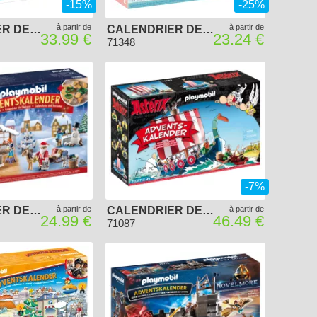
-15%
-25%
à partir de
à partir de
CALENDRIER DE L'AVENT PLAYMOBIL 2024 - JUNIOR LES ANIMAUX DE LA FORÊT
CALENDRIER DE L'AVENT PLAYMOBIL 2023 - ARC-EN-CIEL
33.99 €
23.24 €
71348
-7%
CALENDRIER DE L'AVENT PLAYMOBIL 2022 - PÂTISSERIE DE NOËL
à partir de
CALENDRIER DE L'AVENT PLAYMOBIL 2022 - ASTÉRIX ET LES PIRATES
à partir de
24.99 €
46.49 €
71087