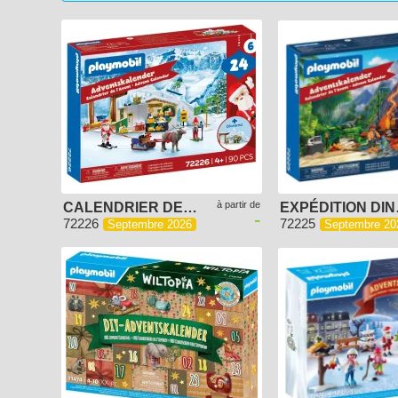
2019
2018
2017
2016
2015
2014
2013
2012
2011
2010
2009
2008
2007
2006
2005
à partir de
CALENDRIER DE L'AVENT : AU PÔLE NORD
EXP
-
72226
72225
Septembre 2026
Septembre 20