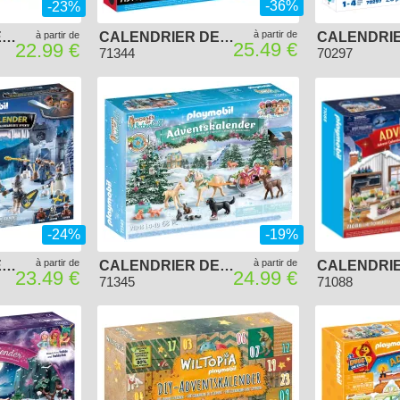
-36%
-23%
à partir de
CALENDRIER DE L'AVENT PLAYMOBIL 2024 - MARCHÉ DE NOËL
à partir de
CALENDRIER DE L'AVENT PLAYMOBIL 2024 - MIRACULOUS PIQUE-NIQUE À PARIS
25.49 €
22.99 €
71344
70297
-24%
-19%
à partir de
à partir de
CALENDRIER DE L'AVENT PLAYMOBIL 2023 - NOËL DES CHEVALIERS NOVELMORE
CALENDRIER DE L'AVENT PLAYMOBIL 2023 - EQUESTRE
23.49 €
24.99 €
71345
71088