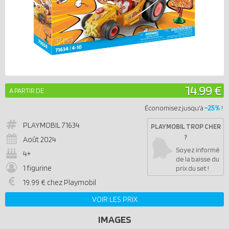
14.99 €
A PARTIR DE
-25%
Économisez jusqu'à
!
PLAYMOBIL
71634
PLAYMOBIL TROP CHER
?
Août 2024
Soyez informé
4+
de la baisse du
1 figurine
prix du set !
19.99 € chez Playmobil
VOIR LES PRIX
IMAGES