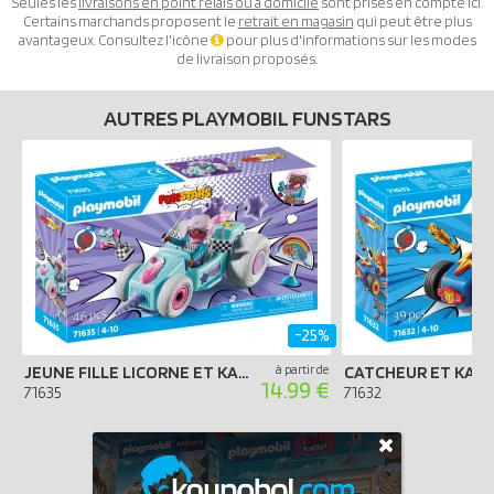
Seules les
livraisons en point relais ou à domicile
sont prises en compte ici.
Certains marchands proposent le
retrait en magasin
qui peut être plus
avantageux. Consultez l'icône
pour plus d'informations sur les modes
de livraison proposés.
AUTRES PLAYMOBIL FUNSTARS
-25%
JEUNE FILLE LICORNE ET KART
à partir de
CATCHEUR ET KAR
14.99 €
71635
71632