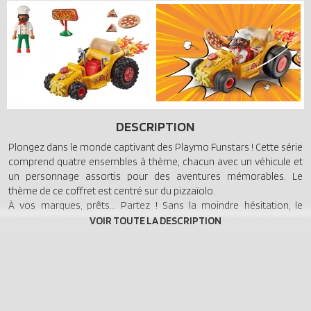
DESCRIPTION
Plongez dans le monde captivant des Playmo Funstars ! Cette série
comprend quatre ensembles à thème, chacun avec un véhicule et
un personnage assortis pour des aventures mémorables. Le
thème de ce coffret est centré sur du pizzaïolo.
À vos marques, prêts... Partez ! Sans la moindre hésitation, le
pizzaiolo démarre son kart fraîchement cuit, équipé d'un moteur
rétractable. Il se lance dans une course qui satisfait toutes les
envies d'adrénaline. Différentes variétés de fromage, délicieux
salamis et un moteur brûlant mettent le public en ébullition. Des
courses palpitantes, la traversée d'obstacles ou des cascades
folles, les Playmo Funstars sont en action ! Les amateurs de pizza
et de véhicules seront ravis par cette voiture Playmobil pleine