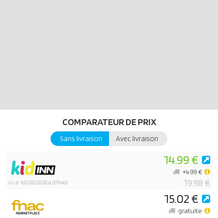
d'esprit ! Le nouveau design amusant peut être agrémenté de
divers accessoires, et il y a de la place pour un personnage
Playmobil à l'intérieur du véhicule.
COMPARATEUR DE PRIX
Sans livraison
Avec livraison
14.99 €
+4.99 €
19.98 €
Vu le
10/08/2026 à 07h40
15.02 €
gratuite