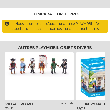
COMPARATEUR DE PRIX
Nous ne disposons d'aucun prix car ce PLAYMOBIL n'est
actuellement plus vendu par nos marchands partenaires
AUTRES PLAYMOBIL OBJETS DIVERS
VILLAGE PEOPLE
à partir de
-
71461
72016