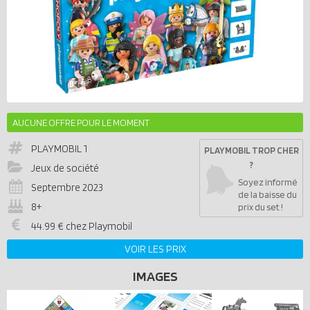
AUCUNE OFFRE POUR LE MOMENT
PLAYMOBIL
1
PLAYMOBIL TROP CHER
?
Jeux de société
Soyez informé
Septembre 2023
de la baisse du
8+
prix du set !
44.99 € chez Playmobil
VOIR LES PRIX
IMAGES