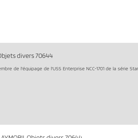
bjets divers 70644
mbre de l'équipage de l'USS Enterprise NCC-1701 de la série Star 
LAYMOBIL Objets divers 70644