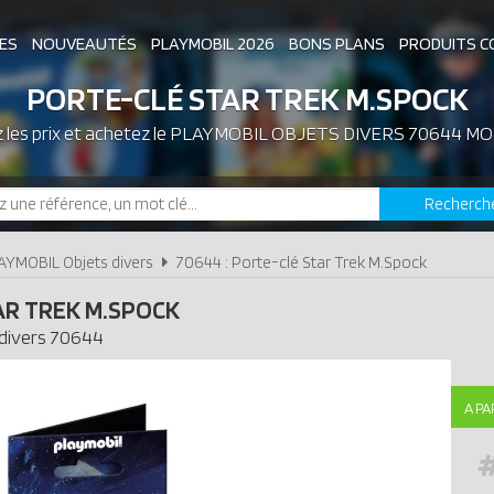
ES
NOUVEAUTÉS
PLAYMOBIL 2026
BONS PLANS
PRODUITS C
PORTE-CLÉ STAR TREK M.SPOCK
les prix et achetez le
ASSOCIATIONS DE FANS
PLAYMOBIL OBJETS DIVERS 70644 MO
EXPOSITIONS PLAY
Recherch
LES PLAYMOBIL LES PLUS CHERS
AYMOBIL Objets divers
70644 : Porte-clé Star Trek M.Spock
AR TREK M.SPOCK
divers
70644
A PA