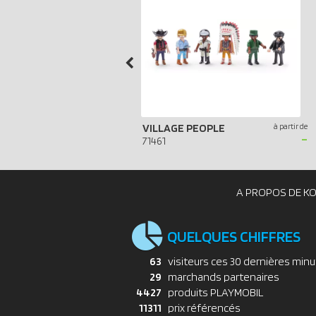
VILLAGE PEOPLE
à partir de
-
71461
A PROPOS DE K
QUELQUES CHIFFRES
63
visiteurs ces 30 dernières min
29
marchands partenaires
4427
produits PLAYMOBIL
11311
prix référencés