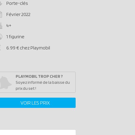
Porte-clés
Février 2022
4+
1 figurine
6.99 € chez Playmobil
PLAYMOBIL TROP CHER ?
Soyez informé de la baisse du
prix du set !
VOIR LES PRIX