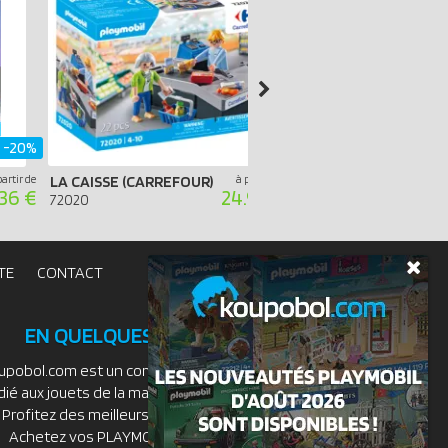
-20%
partir de
LA CAISSE (CARREFOUR)
à partir de
.36 €
24.99 €
72020
71830
TE
CONTACT
EN QUELQUES MOTS
upobol.com est un comparateur de prix
dié aux jouets de la marque PLAYMOBIL.
Profitez des meilleurs prix du moment.
Achetez vos PLAYMOBIL moins chers.