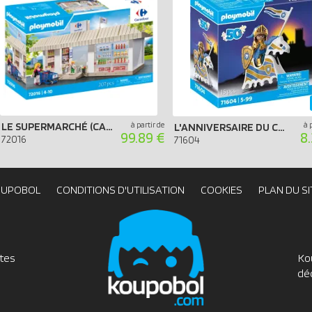
LE SUPERMARCHÉ (CARREFOUR)
à partir de
à 
L'ANNIVERSAIRE DU CHEVALIER (SPÉCIAL 50 ANS)
99.89 €
8
72016
71604
OUPOBOL
CONDITIONS D'UTILISATION
COOKIES
PLAN DU SI
utes
Ko
dé