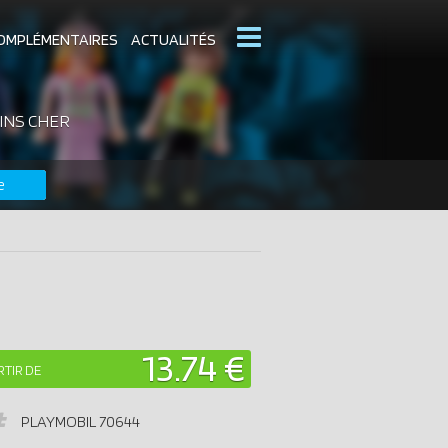
OMPLÉMENTAIRES
ACTUALITÉS
INS CHER
MOBIL
CATALOGUES PLAYMOBIL
e
DERNIERS PLAYMOBIL AJOUTÉS
13.74 €
RTIR DE
PLAYMOBIL
70644