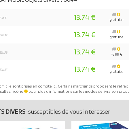
13.74 €
22h32
gratuite
13.74 €
22h37
gratuite
13.74 €
22h39
+3.99 €
13.74 €
22h37
gratuite
omicile
sont prises en compte ici. Certains marchands proposent le
retrai
sultez l'icône
pour plus d'informations sur les modes de livraison prop
TS DIVERS
susceptibles de vous intéresser