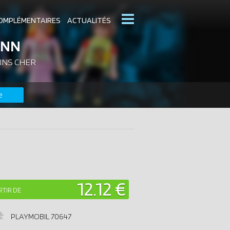
OMPLÉMENTAIRES
ACTUALITÉS
YNN
INS CHER
MOBIL
CATALOGUES PLAYMOBIL
e
DERNIERS PLAYMOBIL AJOUTÉS
12.12 €
RTIR DE
PLAYMOBIL
70647