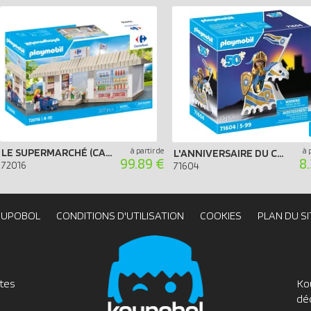
LE SUPERMARCHÉ (CARREFOUR)
à partir de
à 
L'ANNIVERSAIRE DU CHEVALIER (SPÉCIAL 50 ANS)
99.89 €
8
72016
71604
OUPOBOL
CONDITIONS D'UTILISATION
COOKIES
PLAN DU SI
utes
Ko
dé