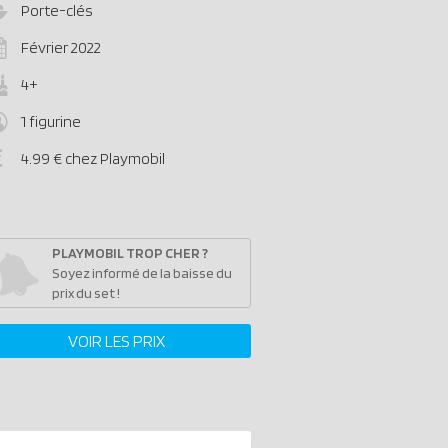
Porte-clés
Février 2022
4+
1 figurine
4.99 € chez Playmobil
PLAYMOBIL TROP CHER ?
Soyez informé de la baisse du
prix du set !
VOIR LES PRIX