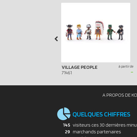
VILLAGE PEOPLE
à partir de
-
71461
A PROPOS DE K
QUELQUES CHIFFRES
145
visiteurs ces 30 dernières min
29
marchands partenaires