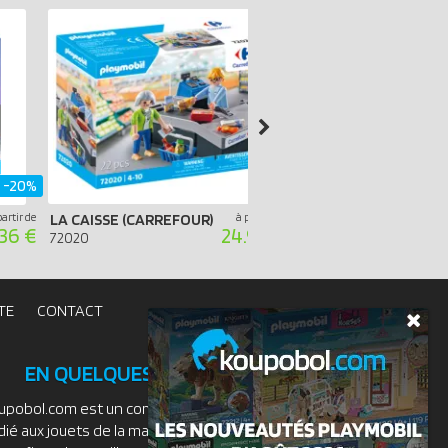
-20%
partir de
LA CAISSE (CARREFOUR)
à partir de
.36 €
24.99 €
72020
71830
TE
CONTACT
EN QUELQUES MOTS
upobol.com est un comparateur de prix
dié aux jouets de la marque PLAYMOBIL.