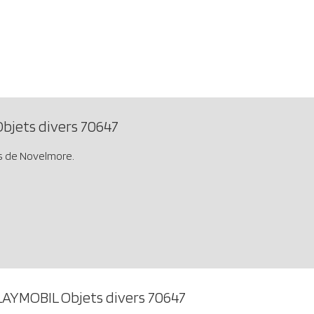
bjets divers 70647
s de Novelmore.
LAYMOBIL Objets divers 70647