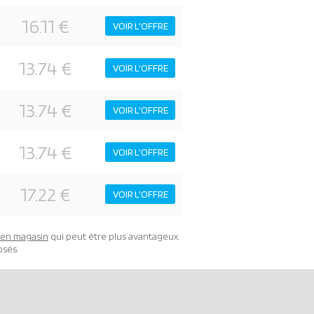
16.11 €
VOIR L'OFFRE
13.74 €
VOIR L'OFFRE
13.74 €
VOIR L'OFFRE
13.74 €
VOIR L'OFFRE
17.22 €
VOIR L'OFFRE
t en magasin
qui peut être plus avantageux.
osés.