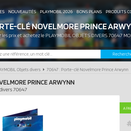
ES
NOUVEAUTÉS
PLAYMOBIL 2026
BONS PLANS
PRODUITS C
RTE-CLÉ NOVELMORE PRINCE ARW
les prix et achetez le
ASSOCIATIONS DE FANS
PLAYMOBIL OBJETS DIVERS 70647 MO
EXPOSITIONS PLAY
Recherch
LES PLAYMOBIL LES PLUS CHERS
AYMOBIL Objets divers
70647 : Porte-clé Novelmore Prince Arwynn
VELMORE PRINCE ARWYNN
divers
70647
A PA