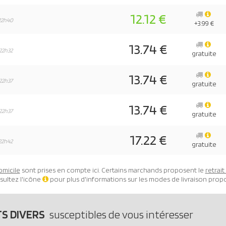
12.12 €
22h40
+3.99 €
13.74 €
22h32
gratuite
13.74 €
22h37
gratuite
13.74 €
22h37
gratuite
17.22 €
22h42
gratuite
omicile
sont prises en compte ici. Certains marchands proposent le
retrai
sultez l'icône
pour plus d'informations sur les modes de livraison prop
TS DIVERS
susceptibles de vous intéresser