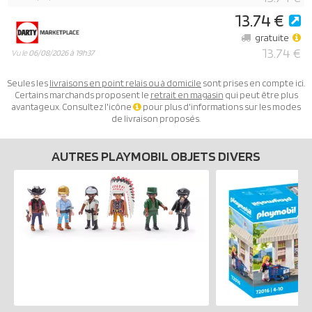
13.74 €
gratuite
13.74 €
Vu le
06/08/2026 à 19h37
Seules les
livraisons en point relais ou à domicile
sont prises en compte ici.
Certains marchands proposent le
retrait en magasin
qui peut être plus
avantageux. Consultez l'icône
pour plus d'informations sur les modes
de livraison proposés.
AUTRES PLAYMOBIL OBJETS DIVERS