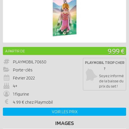
9.99 €
A PARTIR DE
PLAYMOBIL
70650
PLAYMOBIL TROP CHER
?
Porte-clés
Soyez informé
Février 2022
de la baisse du
4+
prix du set !
1 figurine
4.99 € chez Playmobil
VOIR LES PRIX
IMAGES