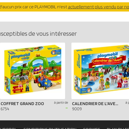
'aucun prix car ce PLAYMOBIL n'est
actuellement plus vendu par n
usceptibles de vous intéresser
à partir de
à 
COFFRET GRAND ZOO
CALENDRIER DE L'AVENT 1.2.3 NOËL À LA FERME
-
6754
9009