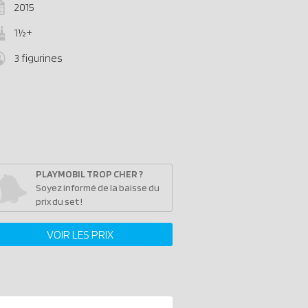
2015
1½+
3 figurines
PLAYMOBIL TROP CHER ?
Soyez informé de la baisse du
prix du set !
VOIR LES PRIX