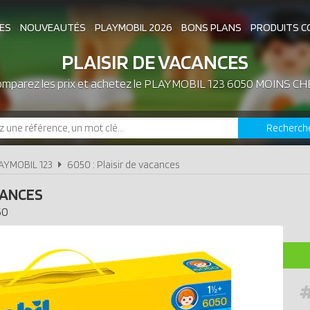
ES
NOUVEAUTÉS
PLAYMOBIL 2026
BONS PLANS
PRODUITS C
PLAISIR DE VACANCES
mparez les prix et achetez le
ASSOCIATIONS DE FANS
PLAYMOBIL 123 6050 MOINS CH
EXPOSITIONS PLAY
Recherch
LES PLAYMOBIL LES PLUS CHERS
AYMOBIL 123
6050 : Plaisir de vacances
CANCES
50