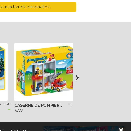
os marchands partenaires
partir de
à partir de
CASERNE DE POMPIERS TRANSPORTABLE
-
-
6777
6768