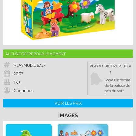
AUCUNE OFFRE POUR LE MOMENT
PLAYMOBIL
6757
PLAYMOBIL TROP CHER
?
2007
Soyez informé
1½+
de la baisse du
2 figurines
prix du set !
VOIR LES PRIX
IMAGES