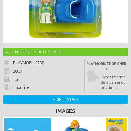
AUCUNE OFFRE POUR LE MOMENT
PLAYMOBIL
6758
PLAYMOBIL TROP CHER
?
2007
Soyez informé
1½+
de la baisse du
1 figurine
prix du set !
VOIR LES PRIX
IMAGES