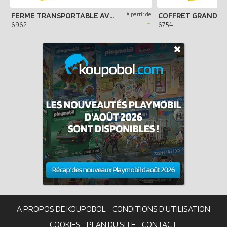
FERME TRANSPORTABLE AVEC ANIMAUX
à partir de
COFFRET GRAND Z
-
6962
6754
A PROPOS DE KOUPOBOL
CONDITIONS D'UTILISATION
COOKIES
PLAN DU SITE
CONTACT