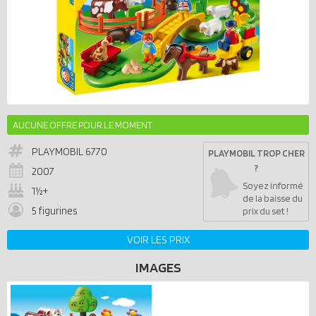
AUCUNE OFFRE POUR LE MOMENT
PLAYMOBIL
6770
PLAYMOBIL TROP CHER
?
2007
Soyez informé
1½+
de la baisse du
5 figurines
prix du set !
VOIR LES PRIX
IMAGES