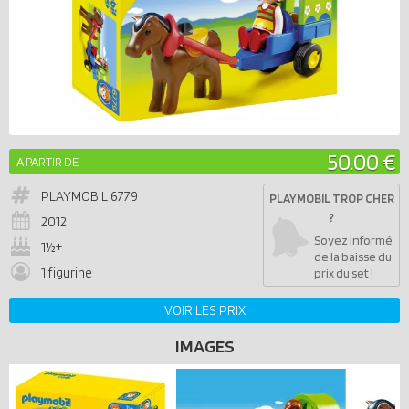
50.00 €
A PARTIR DE
PLAYMOBIL
6779
PLAYMOBIL TROP CHER
?
2012
Soyez informé
1½+
de la baisse du
1 figurine
prix du set !
VOIR LES PRIX
IMAGES