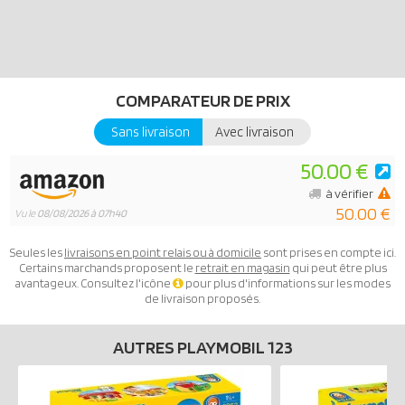
COMPARATEUR DE PRIX
Sans livraison
Avec livraison
50.00 €
à vérifier
50.00 €
Vu le
08/08/2026 à 07h40
Seules les
livraisons en point relais ou à domicile
sont prises en compte ici.
Certains marchands proposent le
retrait en magasin
qui peut être plus
avantageux. Consultez l'icône
pour plus d'informations sur les modes
de livraison proposés.
AUTRES PLAYMOBIL 123