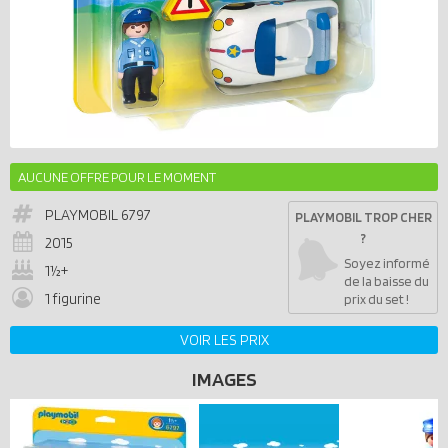
AUCUNE OFFRE POUR LE MOMENT
PLAYMOBIL
6797
PLAYMOBIL TROP CHER
?
2015
Soyez informé
1½+
de la baisse du
1 figurine
prix du set !
VOIR LES PRIX
IMAGES