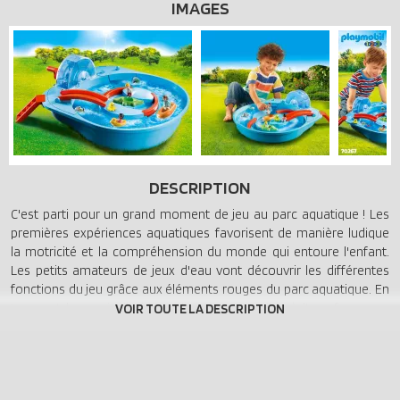
IMAGES
DESCRIPTION
C'est parti pour un grand moment de jeu au parc aquatique ! Les
premières expériences aquatiques favorisent de manière ludique
la motricité et la compréhension du monde qui entoure l'enfant.
Les petits amateurs de jeux d'eau vont découvrir les différentes
fonctions du jeu grâce aux éléments rouges du parc aquatique. En
tournant la manivelle (deux directions possibles), l'eau forme un
courant grâce au circuit d'eau, ce qui permet aux bateaux et aux
animaux d'être en mouvement. Les poissons et le bébé poulpe se
cachent dans le canal d'eau durant la nage et réapparaissent
soudainement de l'autre côté. Peut être combiné avec la réf. 70269