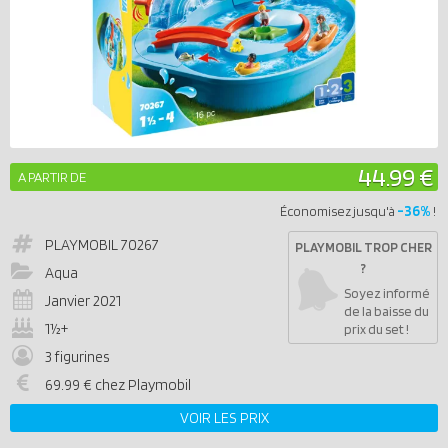
44.99 €
A PARTIR DE
-36%
Économisez jusqu'à
!
PLAYMOBIL
70267
PLAYMOBIL TROP CHER
?
Aqua
Soyez informé
Janvier 2021
de la baisse du
1½+
prix du set !
3 figurines
69.99 € chez Playmobil
VOIR LES PRIX