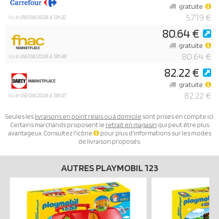
gratuite
57.19 €
Vu le
08/08/2026 à 13h32
80.64 €
gratuite
80.64 €
Vu le
08/08/2026 à 13h38
82.22 €
gratuite
82.22 €
Vu le
08/08/2026 à 13h37
Seules les
livraisons en point relais ou à domicile
sont prises en compte ici.
Certains marchands proposent le
retrait en magasin
qui peut être plus
avantageux. Consultez l'icône
pour plus d'informations sur les modes
de livraison proposés.
AUTRES PLAYMOBIL 123