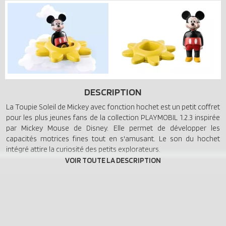
DESCRIPTION
La Toupie Soleil de Mickey avec fonction hochet est un petit coffret
pour les plus jeunes fans de la collection PLAYMOBIL 1.2.3 inspirée
par Mickey Mouse de Disney. Elle permet de développer les
capacités motrices fines tout en s'amusant. Le son du hochet
intégré attire la curiosité des petits explorateurs.
Les bénéfices éducatifs qui accompagnent le développement de
votre tout-petit :
- Petit coffret de la collection Disney pour les premiers
apprentissages.
- Entraîner la motricité fine en plaçant la figurine dans la toupie
soleil.
- Comprendre les relations de cause à effet et stimuler l’écoute