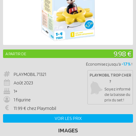
9.98 €
A PARTIR DE
-17%
Économisez jusqu'à
!
PLAYMOBIL
71321
PLAYMOBIL TROP CHER
?
Août 2023
Soyez informé
1+
de la baisse du
1 figurine
prix du set !
11.99 € chez Playmobil
VOIR LES PRIX
IMAGES