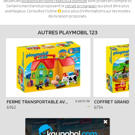
Seules les
livraisons en point relais ou à domicile
sont prises en compte ici.
Certains marchands proposent le
retrait en magasin
qui peut être plus
avantageux. Consultez l'icône
pour plus d'informations sur les modes
de livraison proposés.
AUTRES PLAYMOBIL 123
FERME TRANSPORTABLE AVEC ANIMAUX
à partir de
COFFRET GRAND Z
-
6962
6754