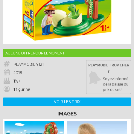
AUCUNE OFFRE POUR LE MOMENT
PLAYMOBIL
9121
PLAYMOBIL TROP CHER
?
2018
Soyez informé
1½+
de la baisse du
1 figurine
prix du set !
VOIR LES PRIX
IMAGES