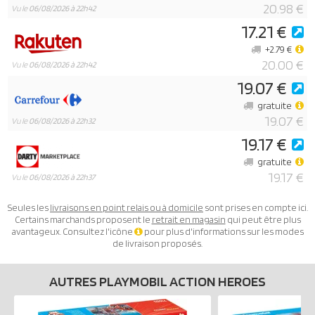
20.98 €
Vu le
06/08/2026 à 22h42
17.21 €
+2.79 €
20.00 €
Vu le
06/08/2026 à 22h42
19.07 €
gratuite
19.07 €
Vu le
06/08/2026 à 22h32
19.17 €
gratuite
19.17 €
Vu le
06/08/2026 à 22h37
Seules les
livraisons en point relais ou à domicile
sont prises en compte ici.
Certains marchands proposent le
retrait en magasin
qui peut être plus
avantageux. Consultez l'icône
pour plus d'informations sur les modes
de livraison proposés.
AUTRES PLAYMOBIL ACTION HEROES