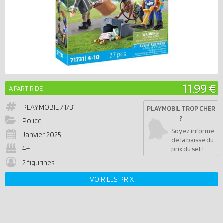
11.99 €
A PARTIR DE
PLAYMOBIL
71731
PLAYMOBIL TROP CHER
?
Police
Soyez informé
Janvier 2025
de la baisse du
4+
prix du set !
2 figurines
VOIR LES PRIX