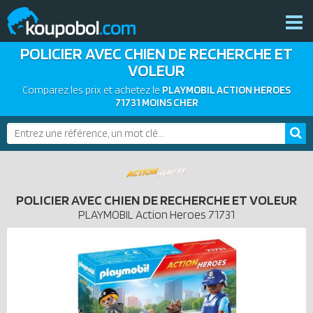
POLICIER AVEC CHIEN DE RECHERCHE ET
THÈMES
VOLEUR
NOUVEAUTÉS
Comparez les prix et achetez le
PLAYMOBIL ACTION HEROES
PLAYMOBIL 2026
71731 MOINS CHER
BONS PLANS
PRODUITS COMPLÉMENTAIRES
ACTUALITÉS
ASSOCIATIONS DE FANS
POLICIER AVEC CHIEN DE RECHERCHE ET VOLEUR
EXPOSITIONS PLAYMOBIL
PLAYMOBIL
Action Heroes
71731
CATALOGUES PLAYMOBIL
LES PLAYMOBIL LES PLUS CHERS
DERNIERS PLAYMOBIL AJOUTÉS