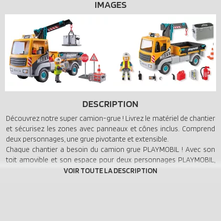
IMAGES
DESCRIPTION
Découvrez notre super camion-grue ! Livrez le matériel de chantier
et sécurisez les zones avec panneaux et cônes inclus. Comprend
deux personnages, une grue pivotante et extensible.
Chaque chantier a besoin du camion grue PLAYMOBIL ! Avec son
toit amovible et son espace pour deux personnages PLAYMOBIL,
c'est la machine à travailler en équipe par excellence. Le bras de
grue extensible et pivotant manipule facilement de lourdes
charges, tandis que la zone de chargement inclinable et les côtés
rabattables facilitent le déchargement.
Les enfants peuvent équiper l'ouvrier d'un casque amovible, d'un