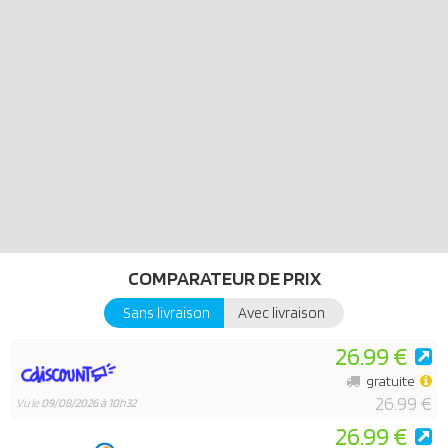
gilet de sécurité et d'un bloc-notes pour un jeu de rôle authentique.
Avec tous les éléments essentiels du chantier dans la boîte de
transport, ce jeu PLAYMOBIL est prêt à donner vie à de grandes
aventures de construction !
COMPARATEUR DE PRIX
Sans livraison
Avec livraison
26.99 €
gratuite
26.99 €
Vu le
09/08/2026 à 10h32
26.99 €