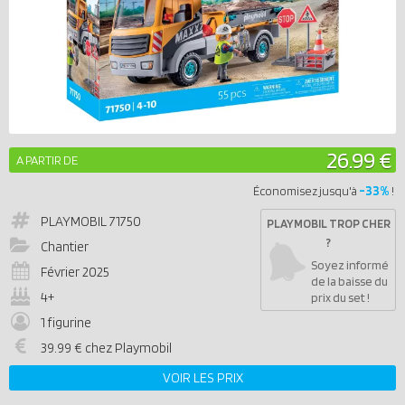
26.99 €
A PARTIR DE
-33%
Économisez jusqu'à
!
PLAYMOBIL
71750
PLAYMOBIL TROP CHER
?
Chantier
Soyez informé
Février 2025
de la baisse du
4+
prix du set !
1 figurine
39.99 € chez Playmobil
VOIR LES PRIX