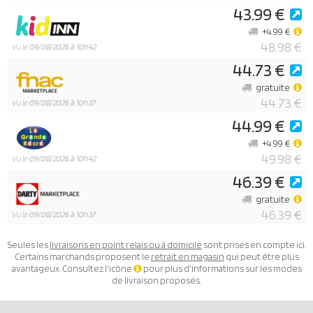
43.99 €
+4.99 €
48.98 €
Vu le
09/08/2026 à 10h42
44.73 €
gratuite
44.73 €
Vu le
09/08/2026 à 10h37
44.99 €
+4.99 €
49.98 €
Vu le
09/08/2026 à 10h42
46.39 €
gratuite
46.39 €
Vu le
09/08/2026 à 10h37
Seules les
livraisons en point relais ou à domicile
sont prises en compte ici.
Certains marchands proposent le
retrait en magasin
qui peut être plus
avantageux. Consultez l'icône
pour plus d'informations sur les modes
de livraison proposés.