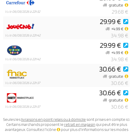
gratuite
29.68 €
Vu le
06/08/2026 à 22h32
29.99 €
+4.99 €
34.98 €
Vu le
06/08/2026 à 22h42
29.99 €
+4.99 €
34.98 €
Vu le
06/08/2026 à 22h42
30.66 €
gratuite
30.66 €
Vu le
06/08/2026 à 22h37
30.66 €
gratuite
30.66 €
Vu le
06/08/2026 à 22h37
Seules les
livraisons en point relais ou à domicile
sont prises en compte ici.
Certains marchands proposent le
retrait en magasin
qui peut être plus
avantageux. Consultez l'icône
pour plus d'informations sur les modes