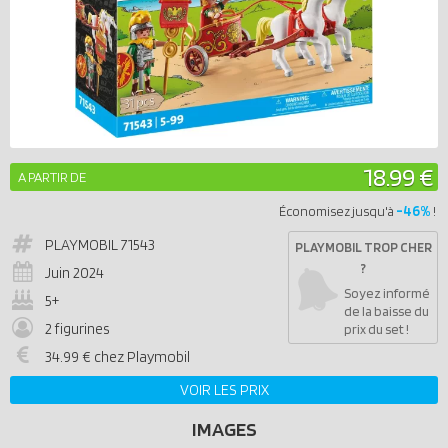
18.99 €
A PARTIR DE
-46%
Économisez jusqu'à
!
PLAYMOBIL
71543
PLAYMOBIL TROP CHER
?
Juin 2024
Soyez informé
5+
de la baisse du
2 figurines
prix du set !
34.99 € chez Playmobil
VOIR LES PRIX
IMAGES