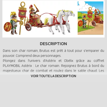
DESCRIPTION
Dans son char romain, Brutus est prêt à tout pour s'emparer du
pouvoir. Comprend deux personnages.
Plongez dans l'univers d'Astérix et Obélix grâce au coffret
PLAYMOBIL Astérix : Le char romain. Rejoignez Brutus à bord du
majestueux char de combat et roulez dans le sable chaud. Les
deux chevaux blancs hennissent d'impatience. PLAYMOBIL vous
propose un personnage très réaliste et ressemblant à celui de la
bande dessinée. Les personnages connus des Aventures d'Astérix
offrent d'innombrables possibilités de jeu, assurant aux enfants
des heures d'amusement.
Caractéristiques :