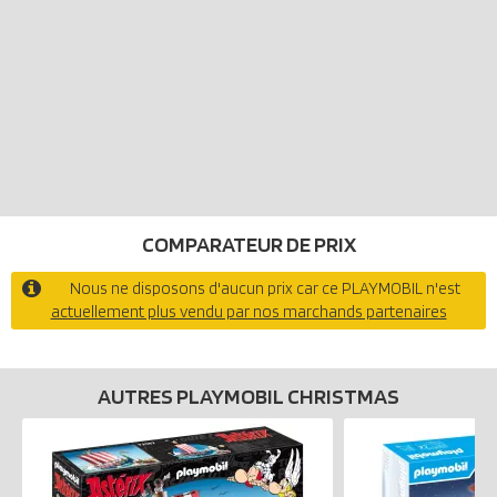
Noël au magasin de jouets », le Père Noël se rend dans un magasin
de jouets et lit les lettres des enfants. À la caisse, la sympathique
vendeuse l’aide à trouver les cadeaux idéaux pour Noël. Avec une
visite dans un merveilleux magasin de jouets avec de nombreux
jouets, le Père Noël et un bonhomme de neige devant la porte, le
calendrier de l’Avent Playmobil fait monter la tension avant le
Réveillon de Noël.
COMPARATEUR DE PRIX
Nous ne disposons d'aucun prix car ce PLAYMOBIL n'est
actuellement plus vendu par nos marchands partenaires
AUTRES PLAYMOBIL CHRISTMAS