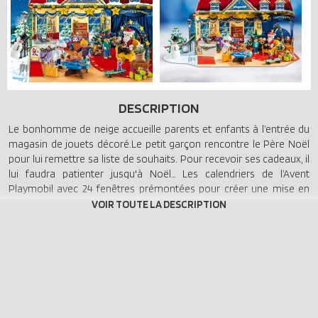
DESCRIPTION
Le bonhomme de neige accueille parents et enfants à l’entrée du
magasin de jouets décoré.Le petit garçon rencontre le Père Noël
pour lui remettre sa liste de souhaits. Pour recevoir ses cadeaux, il
lui faudra patienter jusqu'à Noël… Les calendriers de l’Avent
Playmobil avec 24 fenêtres prémontées pour créer une mise en
scène complète jusqu’à Noël.
Depuis de nombreuses années, le temps d’attente avant le
Réveillon de Noël paraît beaucoup plus court grâce aux très
appréciés calendriers de l’Avent Playmobil. Avec leur contenu riche
en détails, ils font de ces 24 jours une grande fête riche en
expériences. À la fin de la période de Noël, c’est un véritable univers
de jeu qui est né, et qui pourra également être intégré à la
collection de Playmobil de l’enfant. Dans le calendrier de l’Avent «