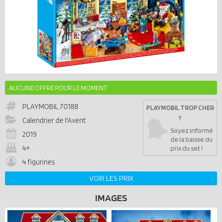
AUCUNE OFFRE POUR LE MOMENT
PLAYMOBIL
70188
PLAYMOBIL TROP CHER
?
Calendrier de l'Avent
Soyez informé
2019
de la baisse du
4+
prix du set !
4 figurines
VOIR LES PRIX
IMAGES