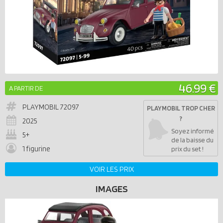
46.99 €
A PARTIR DE
PLAYMOBIL
72097
PLAYMOBIL TROP CHER
?
2025
Soyez informé
5+
de la baisse du
1 figurine
prix du set !
VOIR LES PRIX
IMAGES