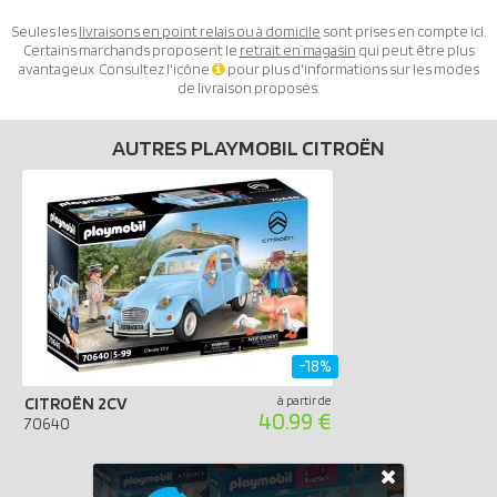
Seules les
livraisons en point relais ou à domicile
sont prises en compte ici.
Certains marchands proposent le
retrait en magasin
qui peut être plus
avantageux. Consultez l'icône
pour plus d'informations sur les modes
de livraison proposés.
AUTRES PLAYMOBIL CITROËN
-18%
CITROËN 2CV
à partir de
40.99 €
70640