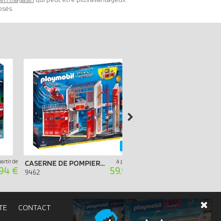
osés.
-40%
partir de
à partir de
CASERNE DE POMPIERS AVEC HÉLICOPTÈRE
.94 €
59.99 €
9360
9462
TE
CONTACT