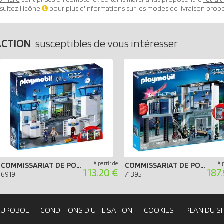
sultez l'icône
pour plus d'informations sur les modes de livraison prop
ACTION
susceptibles de vous intéresser
à partir de
à 
COMMISSARIAT DE POLICE AVEC PRISON
COMMISSARIAT DE POLICE AVEC SYSTÈME D`ALARME
113.20 €
187
6919
71395
OUPOBOL
CONDITIONS D'UTILISATION
COOKIES
PLAN DU SI