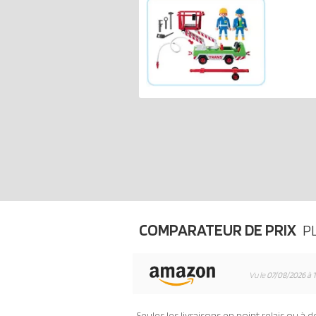
COMPARATEUR DE PRIX
P
Vu le
07/08/2026 à 
Seules les
livraisons en point relais ou à d