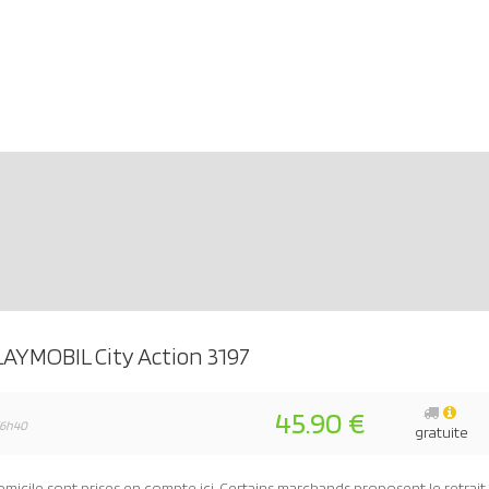
LAYMOBIL City Action 3197
45.90 €
16h40
gratuite
omicile
sont prises en compte ici. Certains marchands proposent le
retrai