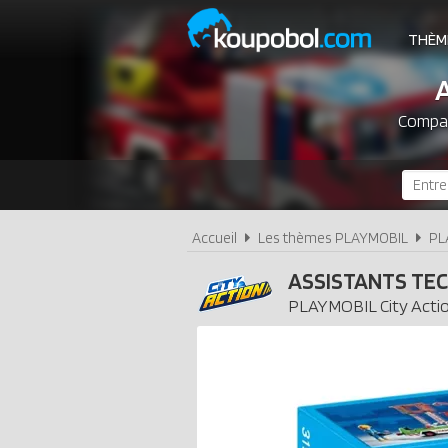
THÈM
Compar
Accueil
Les thèmes PLAYMOBIL
PL
ASSISTANTS TE
PLAYMOBIL
City Acti