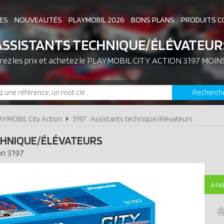
ES
NOUVEAUTÉS
PLAYMOBIL 2026
BONS PLANS
PRODUITS C
ASSISTANTS TECHNIQUE/ÉLÉVATEUR
ez les prix et achetez le
ASSOCIATIONS DE FANS
PLAYMOBIL CITY ACTION 3197 MOIN
EXPOSITIONS PLAY
Recherch
LES PLAYMOBIL LES PLUS CHERS
AYMOBIL City Action
3197 : Assistants technique/élévateurs
CHNIQUE/ÉLÉVATEURS
on
3197
A PA