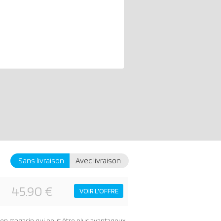
Sans livraison
Avec livraison
45.90 €
VOIR L'OFFRE
t en magasin
qui peut être plus avantageux.