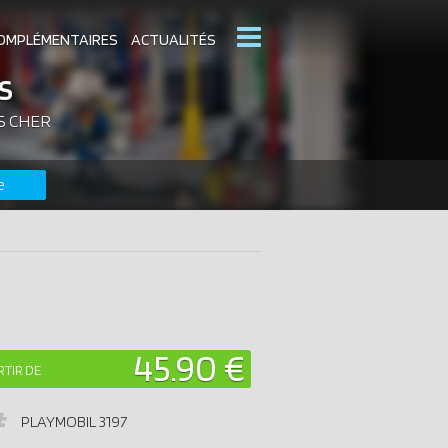
OMPLÉMENTAIRES
ACTUALITÉS
S
S CHER
MOBIL
CATALOGUES PLAYMOBIL
e
DERNIERS PLAYMOBIL AJOUTÉS
45.90 €
RTIR DE
PLAYMOBIL
3197