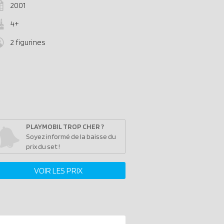
2001
4+
2 figurines
PLAYMOBIL TROP CHER ?
Soyez informé de la baisse du
prix du set !
VOIR LES PRIX