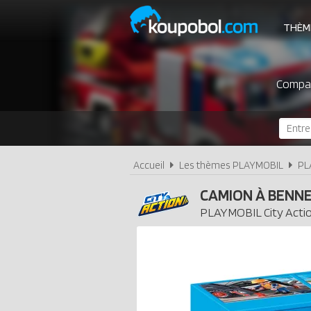
THÈM
Compar
Accueil
Les thèmes PLAYMOBIL
PL
CAMION À BENN
PLAYMOBIL
City Acti