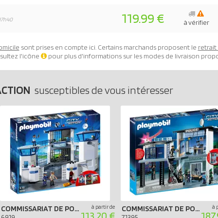
119.99 €
07h40
à vérifier
omicile
sont prises en compte ici. Certains marchands proposent le
retrai
sultez l'icône
pour plus d'informations sur les modes de livraison prop
ACTION
susceptibles de vous intéresser
à partir de
à 
COMMISSARIAT DE POLICE AVEC PRISON
COMMISSARIAT DE POLICE AVEC SYSTÈME D`ALARME
113.20 €
187
6919
71395