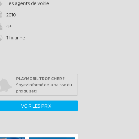
Les agents de voirie
2010
4+
1 figurine
PLAYMOBIL TROP CHER ?
Soyez informé de la baisse du
prix du set !
VOIR LES PRIX