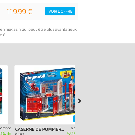
119.99 €
VOIR L'OFFRE
t en magasin
qui peut être plus avantageux.
osés.
-40%
partir de
à partir de
CASERNE DE POMPIERS AVEC HÉLICOPTÈRE
.94 €
59.99 €
9360
9462