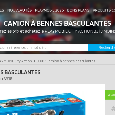
ES
NOUVEAUTÉS
PLAYMOBIL 2026
BONS PLANS
PRODUITS C
CAMION À BENNES BASCULANTES
ez les prix et achetez le
ASSOCIATIONS DE FANS
PLAYMOBIL CITY ACTION 3318 MOIN
EXPOSITIONS PLAY
Recherch
LES PLAYMOBIL LES PLUS CHERS
AYMOBIL City Action
3318 : Camion à bennes basculantes
ES BASCULANTES
on
3318
A PA