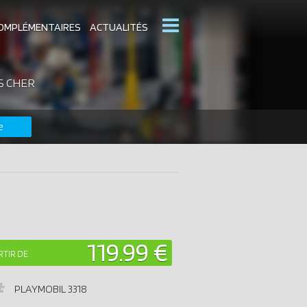
OMPLÉMENTAIRES
ACTUALITÉS
S CHER
MOBIL
CATALOGUES PLAYMOBIL
e
DERNIERS PLAYMOBIL AJOUTÉS
119.99 €
RTIR DE
PLAYMOBIL
3318