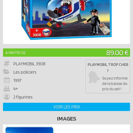
89.00 €
A PARTIR DE
PLAYMOBIL
3908
PLAYMOBIL TROP CHER
?
Les policiers
Soyez informé
1997
de la baisse du
4+
prix du set !
2 figurines
VOIR LES PRIX
IMAGES