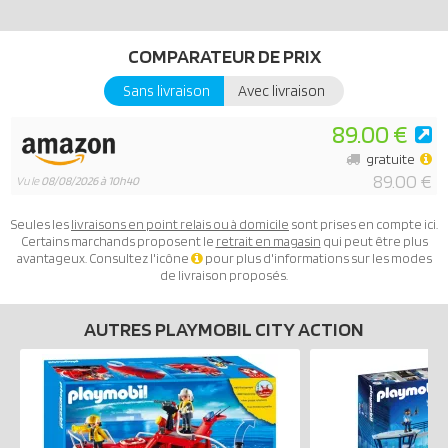
COMPARATEUR DE PRIX
Sans livraison
Avec livraison
89.00 €
gratuite
89.00 €
Vu le
08/08/2026 à 10h40
Seules les
livraisons en point relais ou à domicile
sont prises en compte ici.
Certains marchands proposent le
retrait en magasin
qui peut être plus
avantageux. Consultez l'icône
pour plus d'informations sur les modes
de livraison proposés.
AUTRES PLAYMOBIL CITY ACTION