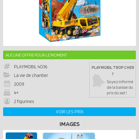
AUCUNE OFFRE POUR LE MOMENT
PLAYMOBIL
4036
PLAYMOBIL TROP CHER
?
La vie de chantier
Soyez informé
2009
de la baisse du
4+
prix du set !
2 figurines
VOIR LES PRIX
IMAGES