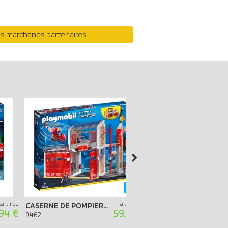
os marchands partenaires
-40%
partir de
à partir de
CASERNE DE POMPIERS AVEC HÉLICOPTÈRE
.94 €
59.99 €
9360
9462