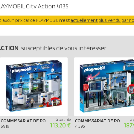
LAYMOBIL City Action 4135
'aucun prix car ce PLAYMOBIL n'est
actuellement plus vendu par n
ACTION
susceptibles de vous intéresser
à partir de
à 
COMMISSARIAT DE POLICE AVEC PRISON
COMMISSARIAT DE POLICE AVEC SYSTÈME D`ALARME
113.20 €
187
6919
71395