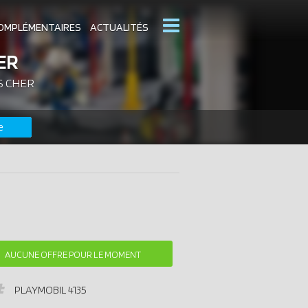
OMPLÉMENTAIRES
ACTUALITÉS
ER
S CHER
MOBIL
CATALOGUES PLAYMOBIL
e
DERNIERS PLAYMOBIL AJOUTÉS
AUCUNE OFFRE POUR LE MOMENT
PLAYMOBIL
4135