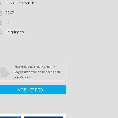
La vie de chantier
2007
4+
3 figurines
PLAYMOBIL TROP CHER ?
Soyez informé de la baisse du
prix du set !
VOIR LES PRIX