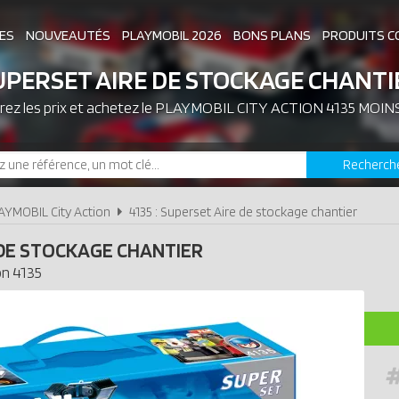
ES
NOUVEAUTÉS
PLAYMOBIL 2026
BONS PLANS
PRODUITS C
UPERSET AIRE DE STOCKAGE CHANTI
ez les prix et achetez le
ASSOCIATIONS DE FANS
PLAYMOBIL CITY ACTION 4135 MOIN
EXPOSITIONS PLAY
Recherch
LES PLAYMOBIL LES PLUS CHERS
AYMOBIL City Action
4135 : Superset Aire de stockage chantier
DE STOCKAGE CHANTIER
on
4135