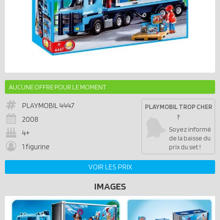
AUCUNE OFFRE POUR LE MOMENT
PLAYMOBIL
4447
PLAYMOBIL TROP CHER
?
2008
Soyez informé
4+
de la baisse du
1 figurine
prix du set !
VOIR LES PRIX
IMAGES