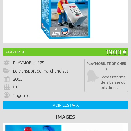
19.00 €
A PARTIR DE
PLAYMOBIL
4475
PLAYMOBIL TROP CHER
?
Le transport de marchandises
Soyez informé
2005
de la baisse du
4+
prix du set !
1 figurine
VOIR LES PRIX
IMAGES