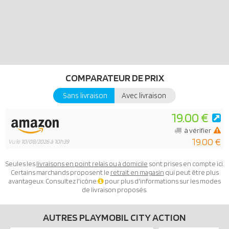
COMPARATEUR DE PRIX
Sans livraison
Avec livraison
19.00 €
à vérifier
19.00 €
Vu le
10/08/2026 à 10h39
Seules les
livraisons en point relais ou à domicile
sont prises en compte ici.
Certains marchands proposent le
retrait en magasin
qui peut être plus
avantageux. Consultez l'icône
pour plus d'informations sur les modes
de livraison proposés.
AUTRES PLAYMOBIL CITY ACTION