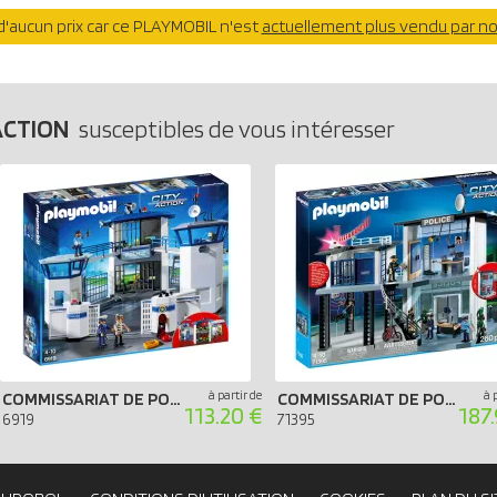
'aucun prix car ce PLAYMOBIL n'est
actuellement plus vendu par n
ACTION
susceptibles de vous intéresser
à partir de
à 
COMMISSARIAT DE POLICE AVEC PRISON
COMMISSARIAT DE POLICE AVEC SYSTÈME D`ALARME
113.20 €
187
6919
71395