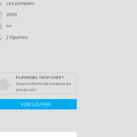
Les pompiers
2009
4+
2 figurines
PLAYMOBIL TROP CHER ?
Soyez informé de la baisse du
prix du set !
VOIR LES PRIX