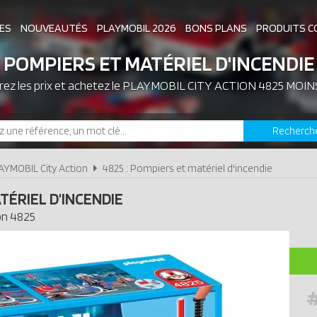
ES
NOUVEAUTÉS
PLAYMOBIL 2026
BONS PLANS
PRODUITS C
POMPIERS ET MATÉRIEL D'INCENDIE
z les prix et achetez le
ASSOCIATIONS DE FANS
PLAYMOBIL CITY ACTION 4825 MOIN
EXPOSITIONS PLAY
Recherch
LES PLAYMOBIL LES PLUS CHERS
AYMOBIL City Action
4825 : Pompiers et matériel d'incendie
TÉRIEL D'INCENDIE
on
4825