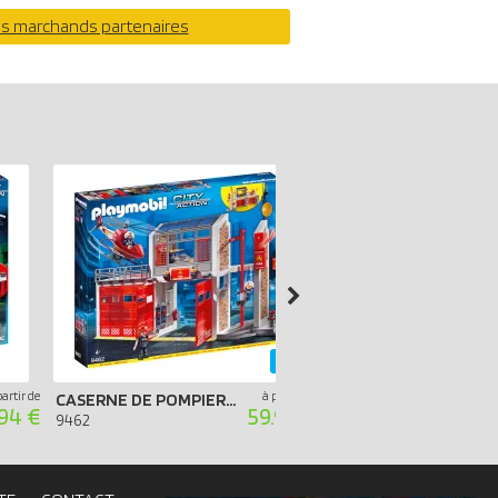
os marchands partenaires
-40%
partir de
à partir de
CASERNE DE POMPIERS AVEC HÉLICOPTÈRE
.94 €
59.99 €
9360
9462