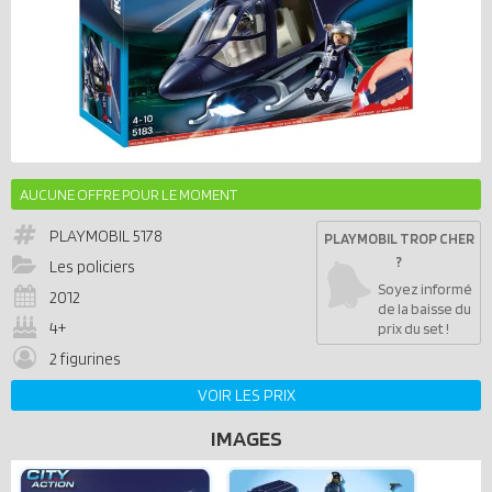
AUCUNE OFFRE POUR LE MOMENT
PLAYMOBIL
5178
PLAYMOBIL TROP CHER
?
Les policiers
Soyez informé
2012
de la baisse du
4+
prix du set !
2 figurines
VOIR LES PRIX
IMAGES