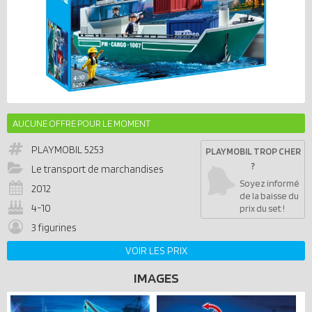
AUCUNE OFFRE POUR LE MOMENT
PLAYMOBIL
5253
PLAYMOBIL TROP CHER
?
Le transport de marchandises
Soyez informé
2012
de la baisse du
4-10
prix du set !
3 figurines
VOIR LES PRIX
IMAGES