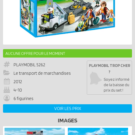
AUCUNE OFFRE POUR LE MOMENT
PLAYMOBIL
5262
PLAYMOBIL TROP CHER
?
Le transport de marchandises
Soyez informé
2012
de la baisse du
4-10
prix du set !
6 figurines
VOIR LES PRIX
IMAGES