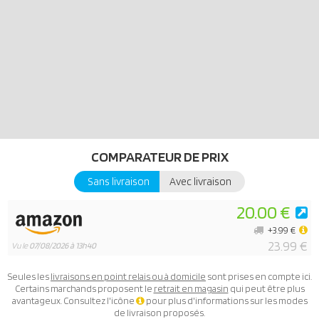
COMPARATEUR DE PRIX
Sans livraison
Avec livraison
20.00 €
+3.99 €
23.99 €
Vu le
07/08/2026 à 13h40
Seules les
livraisons en point relais ou à domicile
sont prises en compte ici.
Certains marchands proposent le
retrait en magasin
qui peut être plus
avantageux. Consultez l'icône
pour plus d'informations sur les modes
de livraison proposés.