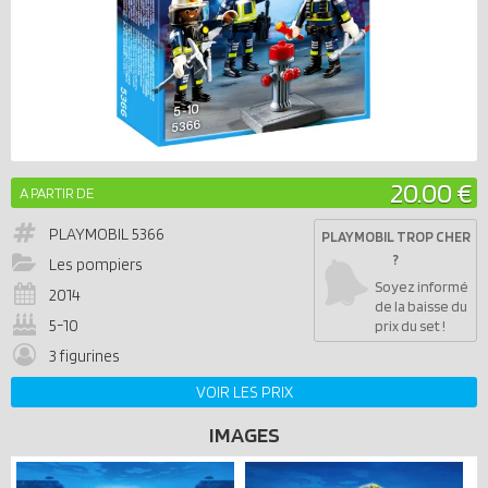
20.00 €
A PARTIR DE
PLAYMOBIL
5366
PLAYMOBIL TROP CHER
?
Les pompiers
Soyez informé
2014
de la baisse du
5-10
prix du set !
3 figurines
VOIR LES PRIX
IMAGES