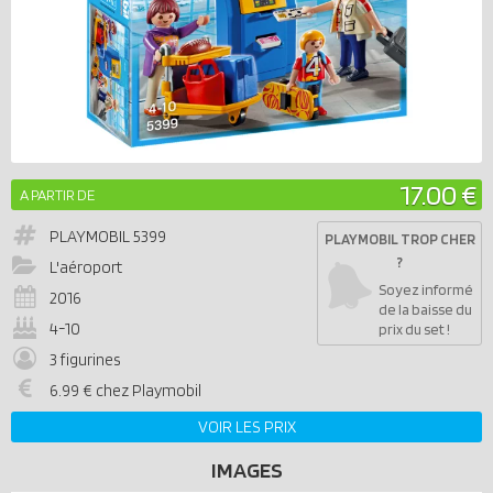
17.00 €
A PARTIR DE
PLAYMOBIL
5399
PLAYMOBIL TROP CHER
?
L'aéroport
Soyez informé
2016
de la baisse du
4-10
prix du set !
3 figurines
6.99 € chez Playmobil
VOIR LES PRIX
IMAGES