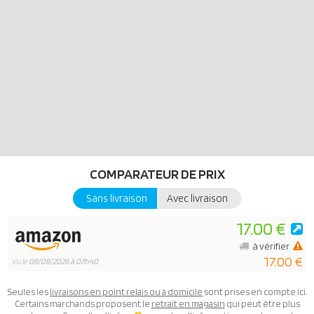
COMPARATEUR DE PRIX
Sans livraison
Avec livraison
17.00 €
à vérifier
17.00 €
Vu le
08/08/2026 à 07h40
Seules les
livraisons en point relais ou à domicile
sont prises en compte ici.
Certains marchands proposent le
retrait en magasin
qui peut être plus