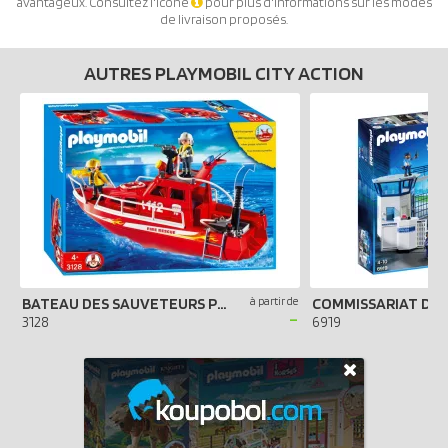
avantageux. Consultez l'icône
pour plus d'informations sur les modes
de livraison proposés.
AUTRES PLAYMOBIL CITY ACTION
BATEAU DES SAUVETEURS POMPIERS
à partir de
-
3128
6919