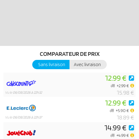
COMPARATEUR DE PRIX
Sans livraison
Avec livraison
12.99 €
+2.99 €
15.98 €
Vu le
06/08/2026 à 22h32
12.99 €
+5.90 €
18.89 €
Vu le
06/08/2026 à 22h37
14.99 €
+4.99 €