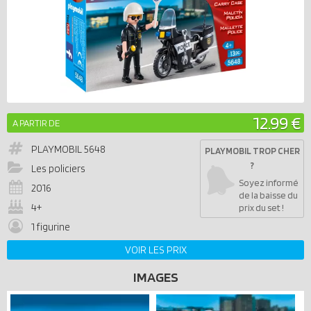
12.99 €
A PARTIR DE
PLAYMOBIL
5648
PLAYMOBIL TROP CHER
?
Les policiers
Soyez informé
2016
de la baisse du
4+
prix du set !
1 figurine
VOIR LES PRIX
IMAGES