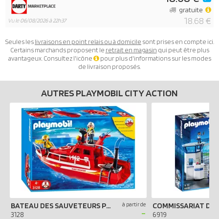
gratuite
18.68 €
Vu le
06/08/2026 à 22h37
Seules les
livraisons en point relais ou à domicile
sont prises en compte ici.
Certains marchands proposent le
retrait en magasin
qui peut être plus
avantageux. Consultez l'icône
pour plus d'informations sur les modes
de livraison proposés.
AUTRES PLAYMOBIL CITY ACTION
BATEAU DES SAUVETEURS POMPIERS
à partir de
-
3128
6919