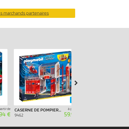
os marchands partenaires
-40%
partir de
à partir de
CASERNE DE POMPIERS AVEC HÉLICOPTÈRE
.94 €
59.99 €
9360
9462