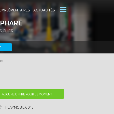
OMPLÉMENTAIRES
ACTUALITÉS
OPHARE
S CHER
MOBIL
CATALOGUES PLAYMOBIL
e
DERNIERS PLAYMOBIL AJOUTÉS
are
AUCUNE OFFRE POUR LE MOMENT
PLAYMOBIL
6043