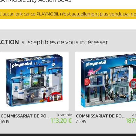
'aucun prix car ce PLAYMOBIL n'est
actuellement plus vendu par n
ACTION
susceptibles de vous intéresser
à partir de
à 
COMMISSARIAT DE POLICE AVEC PRISON
COMMISSARIAT DE POLICE AVEC SYSTÈME D`ALARME
113.20 €
187
6919
71395