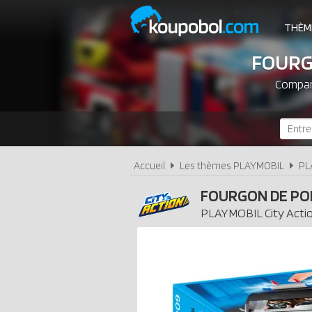
THÈM
FOURG
Compare
Accueil
Les thèmes PLAYMOBIL
PL
FOURGON DE POL
PLAYMOBIL
City Acti