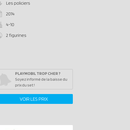
Les policiers
2014
4-10
2 figurines
PLAYMOBIL TROP CHER ?
Soyez informé de la baisse du
prix du set !
VOIR LES PRIX