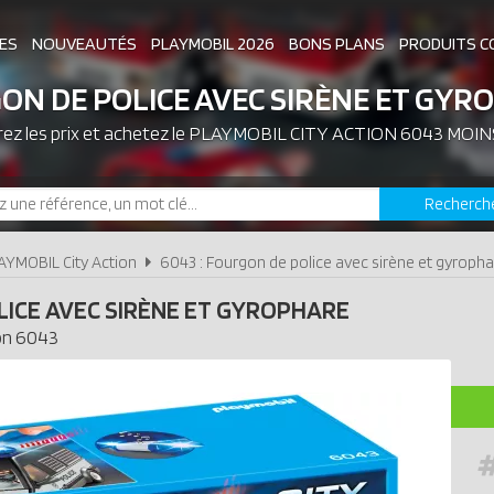
ES
NOUVEAUTÉS
PLAYMOBIL 2026
BONS PLANS
PRODUITS C
ON DE POLICE AVEC SIRÈNE ET GYR
z les prix et achetez le
ASSOCIATIONS DE FANS
PLAYMOBIL CITY ACTION 6043 MOIN
EXPOSITIONS PLAY
Recherch
LES PLAYMOBIL LES PLUS CHERS
AYMOBIL City Action
6043 : Fourgon de police avec sirène et gyroph
ICE AVEC SIRÈNE ET GYROPHARE
on
6043