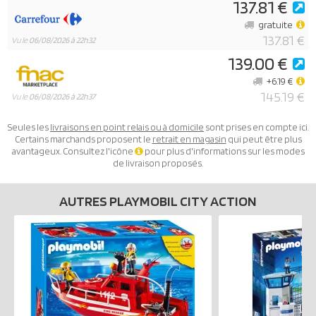
137.81 €
gratuite
137.81 €
Vu le
06/08/2026 à 22h32
139.00 €
+6.19 €
145.19 €
Vu le
06/08/2026 à 22h37
Seules les
livraisons en point relais ou à domicile
sont prises en compte ici.
Certains marchands proposent le
retrait en magasin
qui peut être plus
avantageux. Consultez l'icône
pour plus d'informations sur les modes
de livraison proposés.
AUTRES PLAYMOBIL CITY ACTION