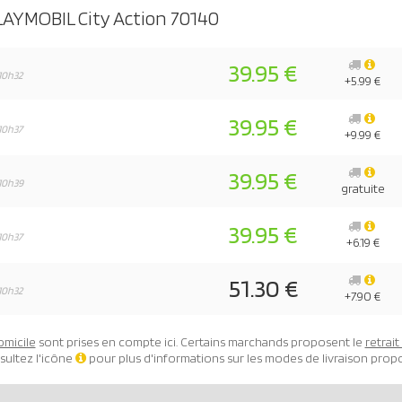
LAYMOBIL City Action 70140
39.95 €
10h32
+5.99 €
39.95 €
10h37
+9.99 €
39.95 €
10h39
gratuite
39.95 €
10h37
+6.19 €
51.30 €
10h32
+7.90 €
omicile
sont prises en compte ici. Certains marchands proposent le
retrai
sultez l'icône
pour plus d'informations sur les modes de livraison prop