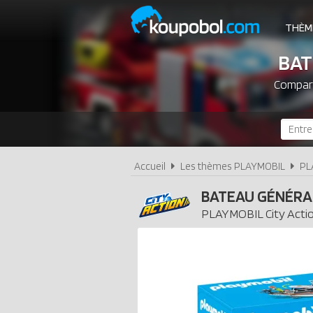
THÈM
BAT
Compare
Accueil
Les thèmes PLAYMOBIL
PL
BATEAU GÉNÉRA
PLAYMOBIL
City Acti