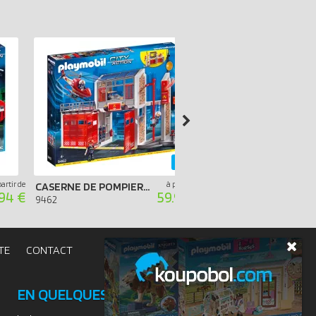
-40%
partir de
à partir de
CASERNE DE POMPIERS AVEC HÉLICOPTÈRE
.94 €
59.99 €
9360
9462
TE
CONTACT
EN QUELQUES MOTS