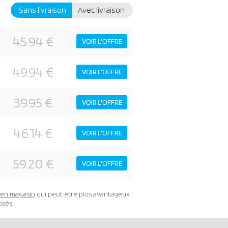
Sans livraison
Avec livraison
45.94 €
VOIR L'OFFRE
49.94 €
VOIR L'OFFRE
39.95 €
VOIR L'OFFRE
46.14 €
VOIR L'OFFRE
59.20 €
VOIR L'OFFRE
t en magasin
qui peut être plus avantageux.
osés.