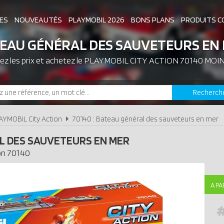
ES
NOUVEAUTÉS
PLAYMOBIL 2026
BONS PLANS
PRODUITS C
EAU GÉNÉRAL DES SAUVETEURS EN
z les prix et achetez le
ASSOCIATIONS DE FANS
PLAYMOBIL CITY ACTION 70140 MOI
EXPOSITIONS PLAY
Recherch
LES PLAYMOBIL LES PLUS CHERS
AYMOBIL City Action
70140 : Bateau général des sauveteurs en mer
L DES SAUVETEURS EN MER
on
70140
A PA