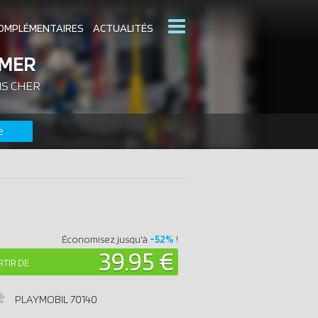
OMPLÉMENTAIRES
ACTUALITÉS
 MER
NS CHER
MOBIL
CATALOGUES PLAYMOBIL
e
DERNIERS PLAYMOBIL AJOUTÉS
-52%
Économisez jusqu'à
!
39.95 €
RTIR DE
PLAYMOBIL
70140