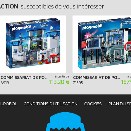
ACTION
susceptibles de vous intéresser
à partir de
à 
COMMISSARIAT DE POLICE AVEC PRISON
COMMISSARIAT DE POLICE AVEC SYSTÈME D`ALARME
113.20 €
187
6919
71395
OUPOBOL
CONDITIONS D'UTILISATION
COOKIES
PLAN DU SI