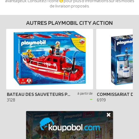
avantageux. Consultez l'icône
pour plus d'informations sur les modes
de livraison proposés.
AUTRES PLAYMOBIL CITY ACTION
BATEAU DES SAUVETEURS POMPIERS
à partir de
-
3128
6919