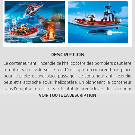
DESCRIPTION
Le conteneur anti-incendie de l'hélicoptère des pompiers peut être
rempli d'eau et vidé sur le feu. L'hélicoptère comprend une place
pour le pilote et une place passager. Le conteneur anti-incendie
peut être accroché sous l'hélicoptère. En plongeant le conteneur
sous l'eau, il se remplit d'eau. Il suffit de tirer le levier du conteneur
anti-incendie, pour l'ouvrir et permettre à l'eau de se déverser. Le
bateau flotte et peut être équipé du moteur submersible
(Playmobil 7350 ou 5159). Le canon lance un projectile d'eau en
appuyant sur le bouton poussoir. Les moteurs hors-bord peuvent
être inclinés vers le haut indépendamment l'un de l'autre.
Dimensions hélicoptère : 31 x 11,5 x 13,5 cm (L x P x H). Dimensions
bateau : 27 x 11,5 x 13 cm (L x P x H).