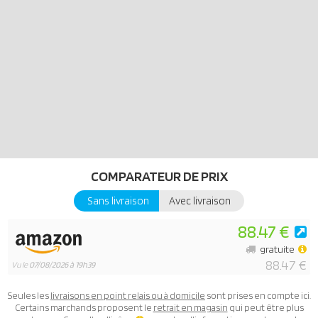
Cet ensemble fait partie des véhicules de pompiers Playmobil.
COMPARATEUR DE PRIX
Sans livraison
Avec livraison
88.47 €
gratuite
88.47 €
Vu le
07/08/2026 à 19h39
Seules les
livraisons en point relais ou à domicile
sont prises en compte ici.
Certains marchands proposent le
retrait en magasin
qui peut être plus