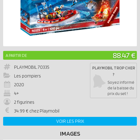
88.47 €
A PARTIR DE
PLAYMOBIL
70335
PLAYMOBIL TROP CHER
?
Les pompiers
Soyez informé
2020
de la baisse du
4+
prix du set !
2 figurines
34.99 € chez Playmobil
VOIR LES PRIX
IMAGES