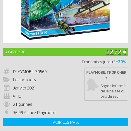
22.72 €
A PARTIR DE
-39%
Économisez jusqu'à
!
PLAYMOBIL
70569
PLAYMOBIL TROP CHER
?
Les policiers
Soyez informé
Janvier 2021
de la baisse du
4-10
prix du set !
2 figurines
36.99 € chez Playmobil
VOIR LES PRIX