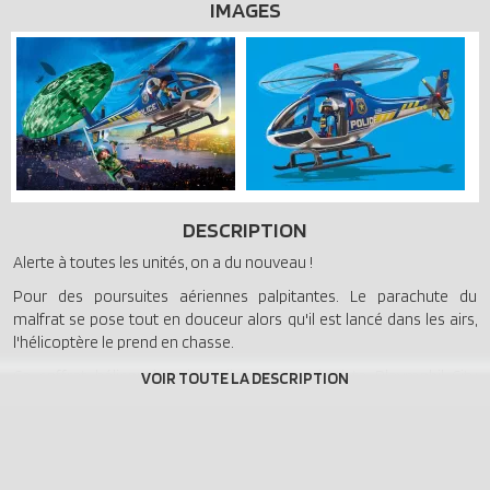
IMAGES
DESCRIPTION
Alerte à toutes les unités, on a du nouveau !
Pour des poursuites aériennes palpitantes. Le parachute du
malfrat se pose tout en douceur alors qu'il est lancé dans les airs,
l'hélicoptère le prend en chasse.
Ce coffret hélicoptère de police et parachutiste Playmobil City
Action 70569 contient deux personnages.
Diamètre du parachute : 48 cm.
Accompagnez les policiers dans toutes leurs aventures avec