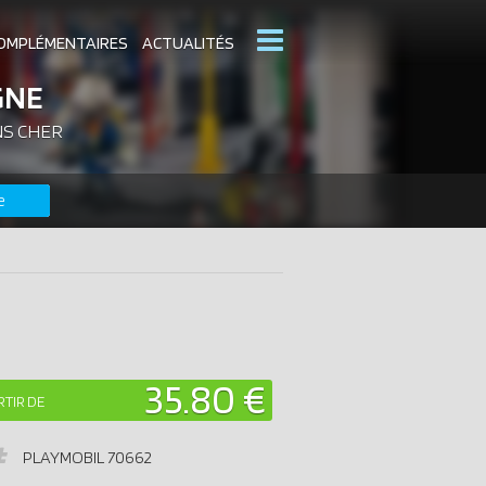
OMPLÉMENTAIRES
ACTUALITÉS
GNE
NS CHER
MOBIL
CATALOGUES PLAYMOBIL
e
DERNIERS PLAYMOBIL AJOUTÉS
35.80 €
RTIR DE
PLAYMOBIL
70662