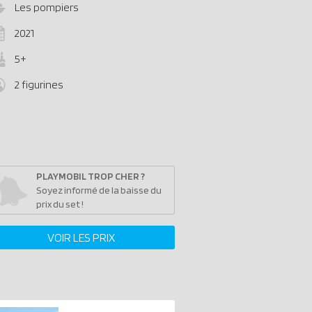
Les pompiers
2021
5+
2 figurines
PLAYMOBIL TROP CHER ?
Soyez informé de la baisse du
prix du set !
VOIR LES PRIX