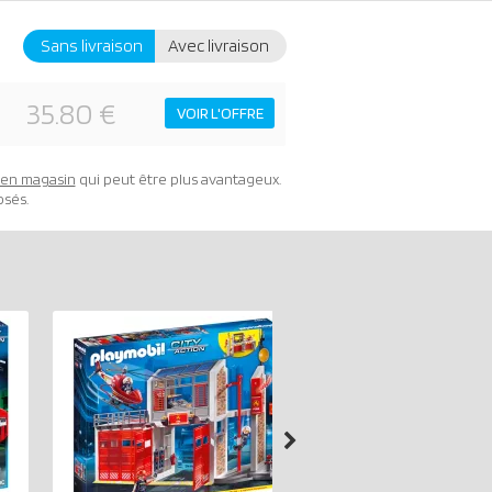
Sans livraison
Avec livraison
35.80 €
VOIR L'OFFRE
t en magasin
qui peut être plus avantageux.
osés.