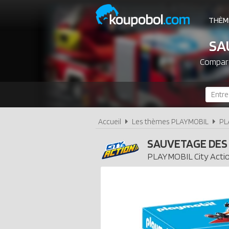
THÈM
SA
Compare
Accueil
Les thèmes PLAYMOBIL
PL
SAUVETAGE DES
PLAYMOBIL
City Acti