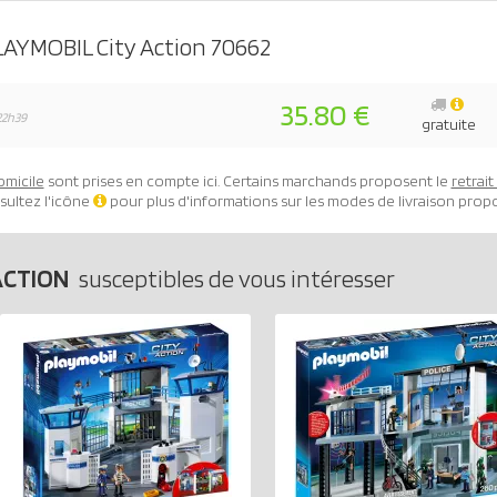
LAYMOBIL City Action 70662
35.80 €
22h39
gratuite
omicile
sont prises en compte ici. Certains marchands proposent le
retrai
sultez l'icône
pour plus d'informations sur les modes de livraison prop
ACTION
susceptibles de vous intéresser