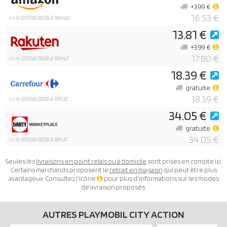
+3.99 €
16.53 €
Vu le
07/08/2026 à 16h40
13.81 €
+3.99 €
17.80 €
Vu le
07/08/2026 à 16h42
18.39 €
gratuite
18.39 €
Vu le
07/08/2026 à 19h32
34.05 €
gratuite
34.05 €
Vu le
07/08/2026 à 16h37
Seules les
livraisons en point relais ou à domicile
sont prises en compte ici.
Certains marchands proposent le
retrait en magasin
qui peut être plus
avantageux. Consultez l'icône
pour plus d'informations sur les modes
de livraison proposés.
AUTRES PLAYMOBIL CITY ACTION