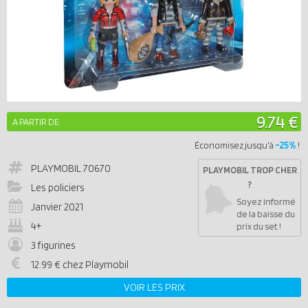
9.74 €
A PARTIR DE
-25%
Économisez jusqu'à
!
PLAYMOBIL
70670
PLAYMOBIL TROP CHER
?
Les policiers
Soyez informé
Janvier 2021
de la baisse du
4+
prix du set !
3 figurines
12.99 € chez Playmobil
VOIR LES PRIX