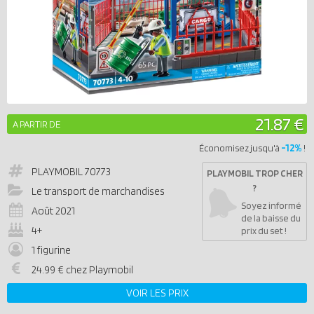
21.87 €
A PARTIR DE
-12%
Économisez jusqu'à
!
PLAYMOBIL
70773
PLAYMOBIL TROP CHER
?
Le transport de marchandises
Soyez informé
Août 2021
de la baisse du
4+
prix du set !
1 figurine
24.99 € chez Playmobil
VOIR LES PRIX