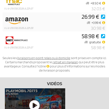
+8.50 €
32.03 €
Vu le
09/08/2026 à 22h37
26.99 €
+3.99 €
30.98 €
Vu le
09/08/2026 à 22h39
58.98 €
gratuite
58.98 €
Vu le
09/08/2026 à 22h37
Seules les
livraisons en point relais ou à domicile
sont prises en compte ici.
Certains marchands proposent le
retrait en magasin
qui peut être plus
avantageux. Consultez l'icône
pour plus d'informations sur les modes
de livraison proposés.
VIDÉOS