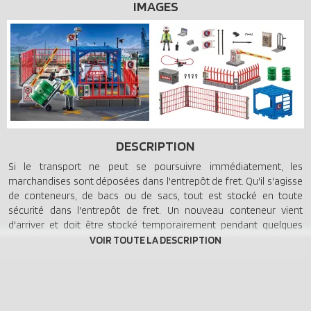
IMAGES
DESCRIPTION
Si le transport ne peut se poursuivre immédiatement, les
marchandises sont déposées dans l'entrepôt de fret. Qu'il s'agisse
de conteneurs, de bacs ou de sacs, tout est stocké en toute
sécurité dans l'entrepôt de fret. Un nouveau conteneur vient
d'arriver et doit être stocké temporairement pendant quelques
jours. Par mesure de sécurité, le docker fixe en outre le conteneur
à la plaque de base à l'aide d'une corde. Maintenant, rien ne peut
glisser. Le set de jeu contient une figurine PLAYMOBIL, des
éléments de clôture, une barrière, un module de conteneur et de
nombreux autres extras.