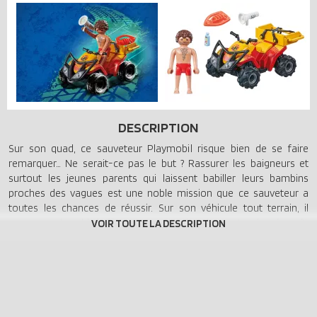
DESCRIPTION
Sur son quad, ce sauveteur Playmobil risque bien de se faire
remarquer… Ne serait-ce pas le but ? Rassurer les baigneurs et
surtout les jeunes parents qui laissent babiller leurs bambins
proches des vagues est une noble mission que ce sauveteur a
toutes les chances de réussir. Sur son véhicule tout terrain, il
avance sur le sable brûlant avec son mégaphone et sa bouée, prêt
à secourir petites et grands. Le quad dispose d'un système de
friction pour le propulser. Ce pack est idéal pour compléter un
univers déjà existant ou bien en débuter un.