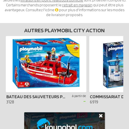
Seules les
livraisons en point relais ou à domicile
sont prises en compte ici.
Certains marchands proposent le
retrait en magasin
qui peut être plus
avantageux. Consultez l'icône
pour plus d'informations sur les modes
de livraison proposés.
AUTRES PLAYMOBIL CITY ACTION
BATEAU DES SAUVETEURS POMPIERS
à partir de
-
3128
6919