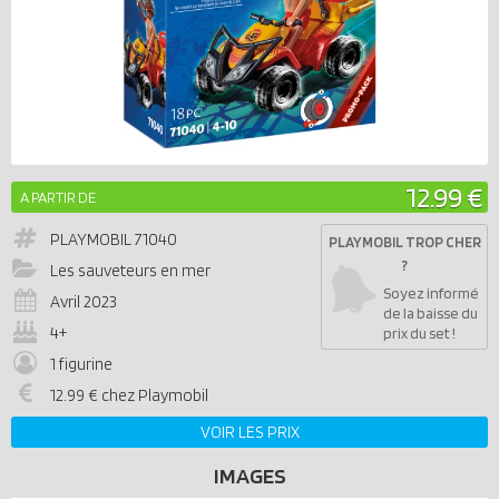
12.99 €
A PARTIR DE
PLAYMOBIL
71040
PLAYMOBIL TROP CHER
?
Les sauveteurs en mer
Soyez informé
Avril 2023
de la baisse du
4+
prix du set !
1 figurine
12.99 € chez Playmobil
VOIR LES PRIX
IMAGES