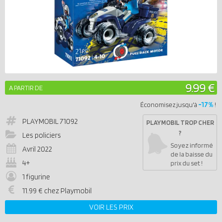
9.99 €
A PARTIR DE
-17%
Économisez jusqu'à
!
PLAYMOBIL
71092
PLAYMOBIL TROP CHER
?
Les policiers
Soyez informé
Avril 2022
de la baisse du
4+
prix du set !
1 figurine
11.99 € chez Playmobil
VOIR LES PRIX