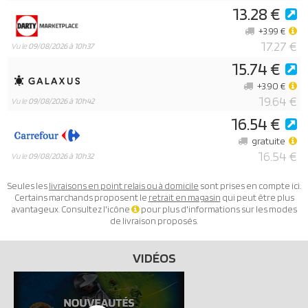
13.28 €
+3.99 €
17.27 €
Vu le
09/08/2026 à 10h37
15.74 €
+3.90 €
19.64 €
Vu le
09/08/2026 à 10h42
16.54 €
gratuite
16.54 €
Vu le
09/08/2026 à 10h32
Seules les
livraisons en point relais ou à domicile
sont prises en compte ici.
Certains marchands proposent le
retrait en magasin
qui peut être plus
avantageux. Consultez l'icône
pour plus d'informations sur les modes
de livraison proposés.
VIDÉOS